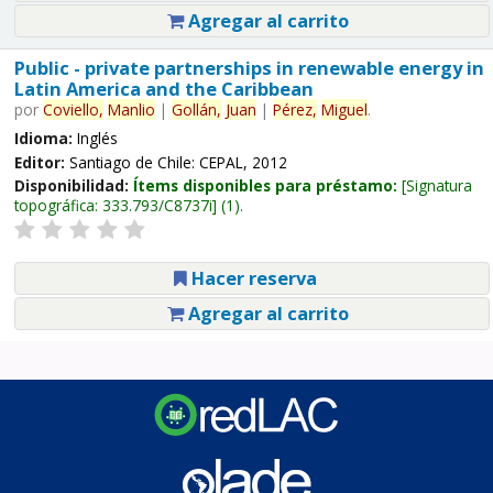
Agregar al carrito
Public - private partnerships in renewable energy in
Latin America and the Caribbean
por
Coviello,
Manlio
|
Gollán,
Juan
|
Pérez,
Miguel
.
Idioma:
Inglés
Editor:
Santiago de Chile: CEPAL, 2012
Disponibilidad:
Ítems disponibles para préstamo:
Signatura
topográfica:
333.793/C8737i
(1).
Hacer reserva
Agregar al carrito