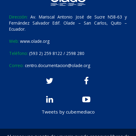
Dirección:
Av. Mariscal Antonio José de Sucre N58-63 y
Fernández Salvador Edif. Olade – San Carlos, Quito –
Ecuador.
Web:
www.olade.org
Teléfono:
(593 2) 259 8122 / 2598 280
Correo:
centro.documentacion@olade.org
Tweets by cubemediaco