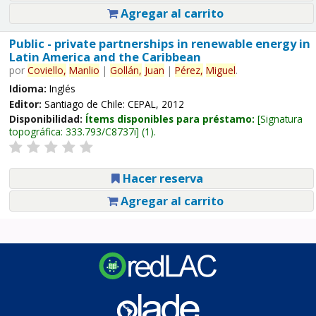
Agregar al carrito
Public - private partnerships in renewable energy in
Latin America and the Caribbean
por
Coviello,
Manlio
|
Gollán,
Juan
|
Pérez,
Miguel
.
Idioma:
Inglés
Editor:
Santiago de Chile: CEPAL, 2012
Disponibilidad:
Ítems disponibles para préstamo:
Signatura
topográfica:
333.793/C8737i
(1).
Hacer reserva
Agregar al carrito