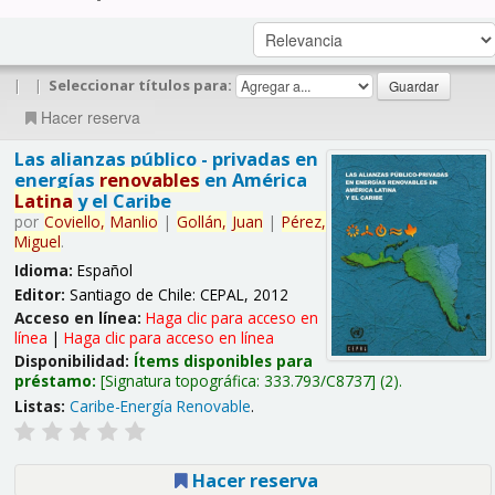
|
|
Seleccionar títulos para:
Hacer reserva
Las alianzas público - privadas en
energías
renovables
en América
Latina
y el Caribe
por
Coviello,
Manlio
|
Gollán,
Juan
|
Pérez,
Miguel
.
Idioma:
Español
Editor:
Santiago de Chile: CEPAL, 2012
Acceso en línea:
Haga clic para acceso en
línea
|
Haga clic para acceso en línea
Disponibilidad:
Ítems disponibles para
préstamo:
Signatura topográfica:
333.793/C8737
(2).
Listas:
Caribe-Energía Renovable
.
Hacer reserva