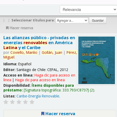
|
|
Seleccionar títulos para:
Hacer reserva
Las alianzas público - privadas en
energías
renovables
en América
Latina
y el Caribe
por
Coviello,
Manlio
|
Gollán,
Juan
|
Pérez,
Miguel
.
Idioma:
Español
Editor:
Santiago de Chile: CEPAL, 2012
Acceso en línea:
Haga clic para acceso en
línea
|
Haga clic para acceso en línea
Disponibilidad:
Ítems disponibles para
préstamo:
Signatura topográfica:
333.793/C8737
(2).
Listas:
Caribe-Energía Renovable
.
Hacer reserva