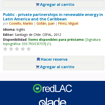
Agregar al carrito
Public - private partnerships in renewable energy in
Latin America and the Caribbean
por
Coviello,
Manlio
|
Gollán,
Juan
|
Pérez,
Miguel
.
Idioma:
Inglés
Editor:
Santiago de Chile: CEPAL, 2012
Disponibilidad:
Ítems disponibles para préstamo:
Signatura
topográfica:
333.793/C8737i
(1).
Hacer reserva
Agregar al carrito