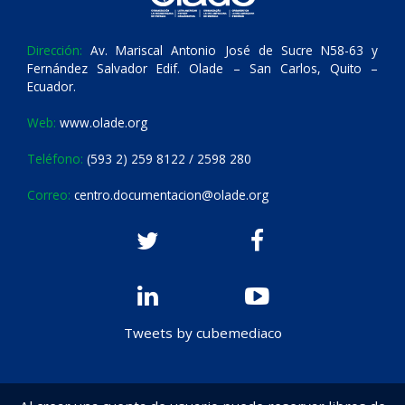
Dirección:
Av. Mariscal Antonio José de Sucre N58-63 y
Fernández Salvador Edif. Olade – San Carlos, Quito –
Ecuador.
Web:
www.olade.org
Teléfono:
(593 2) 259 8122 / 2598 280
Correo:
centro.documentacion@olade.org
Tweets by cubemediaco