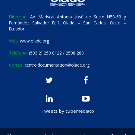
Dirección:
Av. Mariscal Antonio José de Sucre N58-63 y
Fernández Salvador Edif. Olade – San Carlos, Quito –
Ecuador.
Web:
www.olade.org
Teléfono:
(593 2) 259 8122 / 2598 280
Correo:
centro.documentacion@olade.org
Tweets by cubemediaco