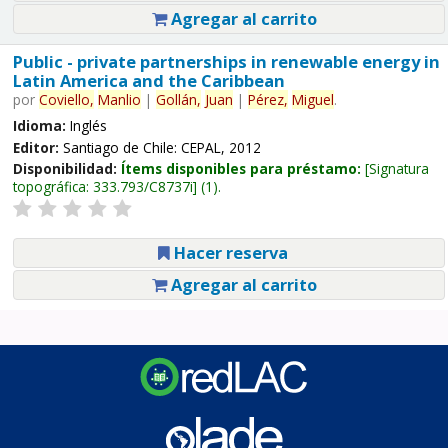
Agregar al carrito
Public - private partnerships in renewable energy in
Latin America and the Caribbean
por
Coviello,
Manlio
|
Gollán,
Juan
|
Pérez,
Miguel
.
Idioma:
Inglés
Editor:
Santiago de Chile: CEPAL, 2012
Disponibilidad:
Ítems disponibles para préstamo:
Signatura
topográfica:
333.793/C8737i
(1).
Hacer reserva
Agregar al carrito