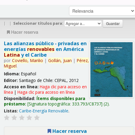
|
|
Seleccionar títulos para:
Hacer reserva
Las alianzas público - privadas en
energías
renovables
en América
Latina
y el Caribe
por
Coviello,
Manlio
|
Gollán,
Juan
|
Pérez,
Miguel
.
Idioma:
Español
Editor:
Santiago de Chile: CEPAL, 2012
Acceso en línea:
Haga clic para acceso en
línea
|
Haga clic para acceso en línea
Disponibilidad:
Ítems disponibles para
préstamo:
Signatura topográfica:
333.793/C8737
(2).
Listas:
Caribe-Energía Renovable
.
Hacer reserva