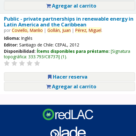
Agregar al carrito
Public - private partnerships in renewable energy in
Latin America and the Caribbean
por
Coviello,
Manlio
|
Gollán,
Juan
|
Pérez,
Miguel
.
Idioma:
Inglés
Editor:
Santiago de Chile: CEPAL, 2012
Disponibilidad:
Ítems disponibles para préstamo:
Signatura
topográfica:
333.793/C8737i
(1).
Hacer reserva
Agregar al carrito