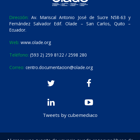
Dirección:
Av. Mariscal Antonio José de Sucre N58-63 y
Fernández Salvador Edif. Olade – San Carlos, Quito –
Ecuador.
Web:
www.olade.org
Teléfono:
(593 2) 259 8122 / 2598 280
Correo:
centro.documentacion@olade.org
Tweets by cubemediaco