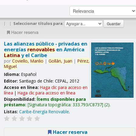
|
|
Seleccionar títulos para:
Hacer reserva
Las alianzas público - privadas en
energías
renovables
en América
Latina
y el Caribe
por
Coviello,
Manlio
|
Gollán,
Juan
|
Pérez,
Miguel
.
Idioma:
Español
Editor:
Santiago de Chile: CEPAL, 2012
Acceso en línea:
Haga clic para acceso en
línea
|
Haga clic para acceso en línea
Disponibilidad:
Ítems disponibles para
préstamo:
Signatura topográfica:
333.793/C8737
(2).
Listas:
Caribe-Energía Renovable
.
Hacer reserva