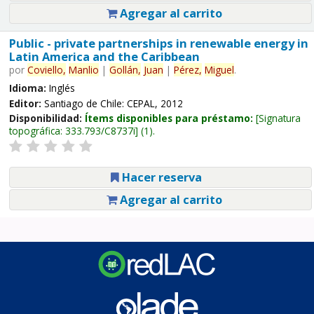
Agregar al carrito
Public - private partnerships in renewable energy in
Latin America and the Caribbean
por
Coviello,
Manlio
|
Gollán,
Juan
|
Pérez,
Miguel
.
Idioma:
Inglés
Editor:
Santiago de Chile: CEPAL, 2012
Disponibilidad:
Ítems disponibles para préstamo:
Signatura
topográfica:
333.793/C8737i
(1).
Hacer reserva
Agregar al carrito