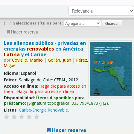
|
|
Seleccionar títulos para:
Hacer reserva
Las alianzas público - privadas en
energías
renovables
en América
Latina
y el Caribe
por
Coviello,
Manlio
|
Gollán,
Juan
|
Pérez,
Miguel
.
Idioma:
Español
Editor:
Santiago de Chile: CEPAL, 2012
Acceso en línea:
Haga clic para acceso en
línea
|
Haga clic para acceso en línea
Disponibilidad:
Ítems disponibles para
préstamo:
Signatura topográfica:
333.793/C8737
(2).
Listas:
Caribe-Energía Renovable
.
Hacer reserva