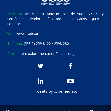
Dirección:
Av. Mariscal Antonio José de Sucre N58-63 y
Fernández Salvador Edif. Olade – San Carlos, Quito –
Ecuador.
Web:
www.olade.org
Teléfono:
(593 2) 259 8122 / 2598 280
Correo:
centro.documentacion@olade.org
Tweets by cubemediaco