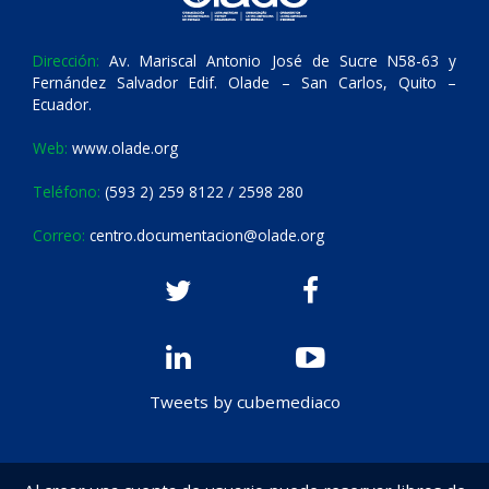
Dirección:
Av. Mariscal Antonio José de Sucre N58-63 y
Fernández Salvador Edif. Olade – San Carlos, Quito –
Ecuador.
Web:
www.olade.org
Teléfono:
(593 2) 259 8122 / 2598 280
Correo:
centro.documentacion@olade.org
Tweets by cubemediaco