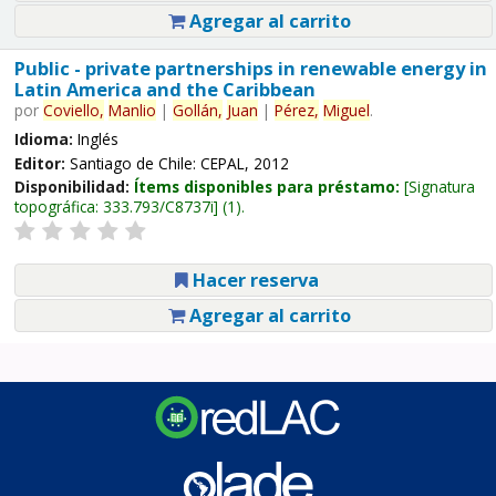
Agregar al carrito
Public - private partnerships in renewable energy in
Latin America and the Caribbean
por
Coviello,
Manlio
|
Gollán,
Juan
|
Pérez,
Miguel
.
Idioma:
Inglés
Editor:
Santiago de Chile: CEPAL, 2012
Disponibilidad:
Ítems disponibles para préstamo:
Signatura
topográfica:
333.793/C8737i
(1).
Hacer reserva
Agregar al carrito