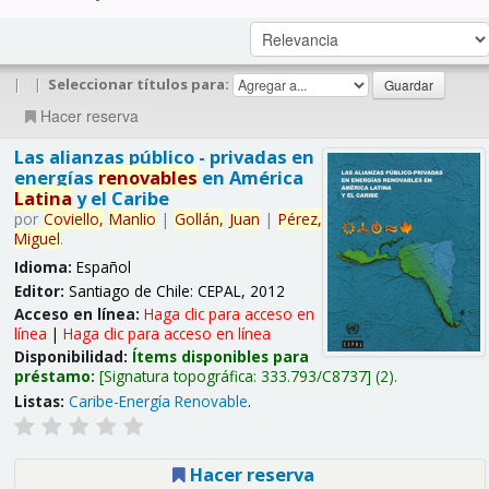
|
|
Seleccionar títulos para:
Hacer reserva
Las alianzas público - privadas en
energías
renovables
en América
Latina
y el Caribe
por
Coviello,
Manlio
|
Gollán,
Juan
|
Pérez,
Miguel
.
Idioma:
Español
Editor:
Santiago de Chile: CEPAL, 2012
Acceso en línea:
Haga clic para acceso en
línea
|
Haga clic para acceso en línea
Disponibilidad:
Ítems disponibles para
préstamo:
Signatura topográfica:
333.793/C8737
(2).
Listas:
Caribe-Energía Renovable
.
Hacer reserva