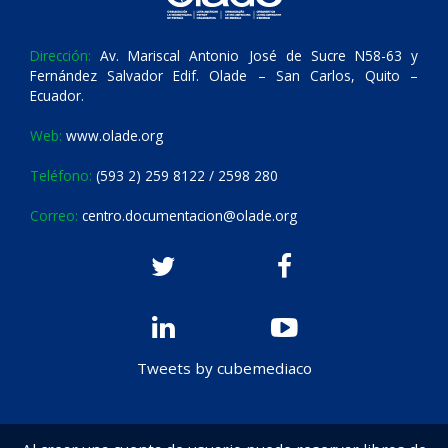
Dirección:
Av. Mariscal Antonio José de Sucre N58-63 y
Fernández Salvador Edif. Olade – San Carlos, Quito –
Ecuador.
Web:
www.olade.org
Teléfono:
(593 2) 259 8122 / 2598 280
Correo:
centro.documentacion@olade.org
Tweets by cubemediaco