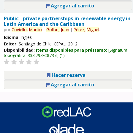
Agregar al carrito
Public - private partnerships in renewable energy in
Latin America and the Caribbean
por
Coviello,
Manlio
|
Gollán,
Juan
|
Pérez,
Miguel
.
Idioma:
Inglés
Editor:
Santiago de Chile: CEPAL, 2012
Disponibilidad:
Ítems disponibles para préstamo:
Signatura
topográfica:
333.793/C8737i
(1).
Hacer reserva
Agregar al carrito