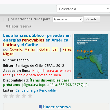
|
|
Seleccionar títulos para:
Hacer reserva
Las alianzas público - privadas en
energías
renovables
en América
Latina
y el Caribe
por
Coviello,
Manlio
|
Gollán,
Juan
|
Pérez,
Miguel
.
Idioma:
Español
Editor:
Santiago de Chile: CEPAL, 2012
Acceso en línea:
Haga clic para acceso en
línea
|
Haga clic para acceso en línea
Disponibilidad:
Ítems disponibles para
préstamo:
Signatura topográfica:
333.793/C8737
(2).
Listas:
Caribe-Energía Renovable
.
Hacer reserva