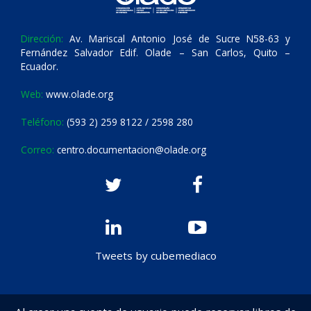
Dirección:
Av. Mariscal Antonio José de Sucre N58-63 y
Fernández Salvador Edif. Olade – San Carlos, Quito –
Ecuador.
Web:
www.olade.org
Teléfono:
(593 2) 259 8122 / 2598 280
Correo:
centro.documentacion@olade.org
Tweets by cubemediaco