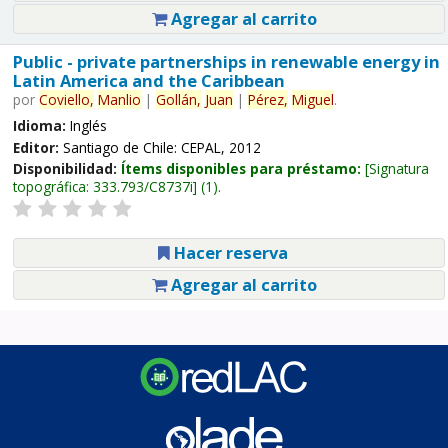
Agregar al carrito
Public - private partnerships in renewable energy in
Latin America and the Caribbean
por
Coviello,
Manlio
|
Gollán,
Juan
|
Pérez,
Miguel
.
Idioma:
Inglés
Editor:
Santiago de Chile: CEPAL, 2012
Disponibilidad:
Ítems disponibles para préstamo:
Signatura
topográfica:
333.793/C8737i
(1).
Hacer reserva
Agregar al carrito