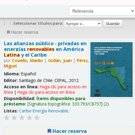
|
|
Seleccionar títulos para:
Hacer reserva
Las alianzas público - privadas en
energías
renovables
en América
Latina
y el Caribe
por
Coviello,
Manlio
|
Gollán,
Juan
|
Pérez,
Miguel
.
Idioma:
Español
Editor:
Santiago de Chile: CEPAL, 2012
Acceso en línea:
Haga clic para acceso en
línea
|
Haga clic para acceso en línea
Disponibilidad:
Ítems disponibles para
préstamo:
Signatura topográfica:
333.793/C8737
(2).
Listas:
Caribe-Energía Renovable
.
Hacer reserva