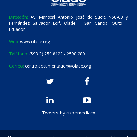
Dirección:
Av. Mariscal Antonio José de Sucre N58-63 y
Fernández Salvador Edif. Olade – San Carlos, Quito –
Ecuador.
Web:
www.olade.org
Teléfono:
(593 2) 259 8122 / 2598 280
Correo:
centro.documentacion@olade.org
Tweets by cubemediaco