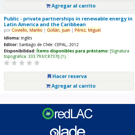
Agregar al carrito
Public - private partnerships in renewable energy in
Latin America and the Caribbean
por
Coviello,
Manlio
|
Gollán,
Juan
|
Pérez,
Miguel
.
Idioma:
Inglés
Editor:
Santiago de Chile: CEPAL, 2012
Disponibilidad:
Ítems disponibles para préstamo:
Signatura
topográfica:
333.793/C8737i
(1).
Hacer reserva
Agregar al carrito