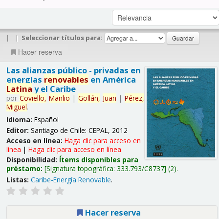
|
|
Seleccionar títulos para:
Hacer reserva
Las alianzas público - privadas en
energías
renovables
en América
Latina
y el Caribe
por
Coviello,
Manlio
|
Gollán,
Juan
|
Pérez,
Miguel
.
Idioma:
Español
Editor:
Santiago de Chile: CEPAL, 2012
Acceso en línea:
Haga clic para acceso en
línea
|
Haga clic para acceso en línea
Disponibilidad:
Ítems disponibles para
préstamo:
Signatura topográfica:
333.793/C8737
(2).
Listas:
Caribe-Energía Renovable
.
Hacer reserva