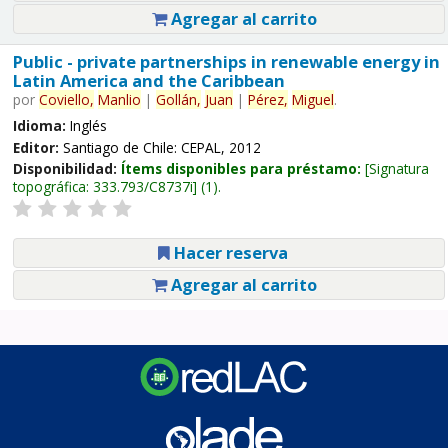
Agregar al carrito
Public - private partnerships in renewable energy in
Latin America and the Caribbean
por
Coviello,
Manlio
|
Gollán,
Juan
|
Pérez,
Miguel
.
Idioma:
Inglés
Editor:
Santiago de Chile: CEPAL, 2012
Disponibilidad:
Ítems disponibles para préstamo:
Signatura
topográfica:
333.793/C8737i
(1).
Hacer reserva
Agregar al carrito