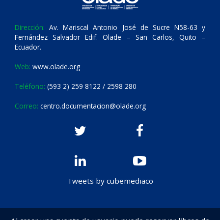
Dirección:
Av. Mariscal Antonio José de Sucre N58-63 y
Fernández Salvador Edif. Olade – San Carlos, Quito –
Ecuador.
Web:
www.olade.org
Teléfono:
(593 2) 259 8122 / 2598 280
Correo:
centro.documentacion@olade.org
Tweets by cubemediaco