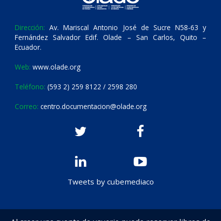
Dirección:
Av. Mariscal Antonio José de Sucre N58-63 y
Fernández Salvador Edif. Olade – San Carlos, Quito –
Ecuador.
Web:
www.olade.org
Teléfono:
(593 2) 259 8122 / 2598 280
Correo:
centro.documentacion@olade.org
Tweets by cubemediaco