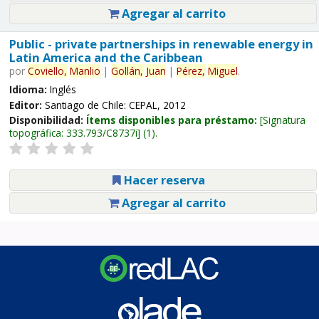
Agregar al carrito
Public - private partnerships in renewable energy in
Latin America and the Caribbean
por
Coviello,
Manlio
|
Gollán,
Juan
|
Pérez,
Miguel
.
Idioma:
Inglés
Editor:
Santiago de Chile: CEPAL, 2012
Disponibilidad:
Ítems disponibles para préstamo:
Signatura
topográfica:
333.793/C8737i
(1).
Hacer reserva
Agregar al carrito