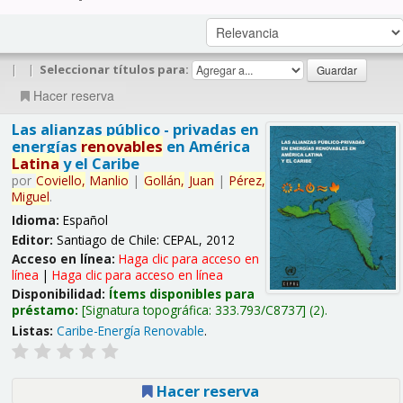
|
|
Seleccionar títulos para:
Hacer reserva
Las alianzas público - privadas en
energías
renovables
en América
Latina
y el Caribe
por
Coviello,
Manlio
|
Gollán,
Juan
|
Pérez,
Miguel
.
Idioma:
Español
Editor:
Santiago de Chile: CEPAL, 2012
Acceso en línea:
Haga clic para acceso en
línea
|
Haga clic para acceso en línea
Disponibilidad:
Ítems disponibles para
préstamo:
Signatura topográfica:
333.793/C8737
(2).
Listas:
Caribe-Energía Renovable
.
Hacer reserva