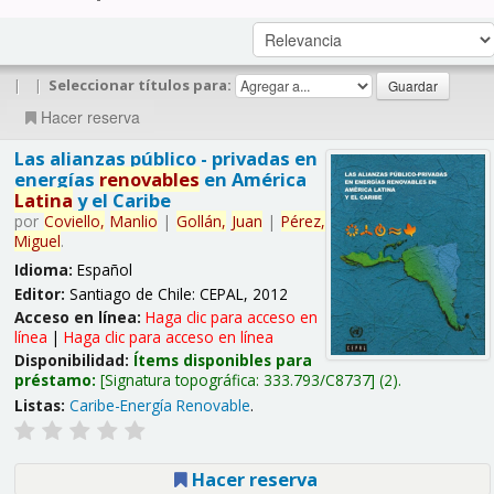
|
|
Seleccionar títulos para:
Hacer reserva
Las alianzas público - privadas en
energías
renovables
en América
Latina
y el Caribe
por
Coviello,
Manlio
|
Gollán,
Juan
|
Pérez,
Miguel
.
Idioma:
Español
Editor:
Santiago de Chile: CEPAL, 2012
Acceso en línea:
Haga clic para acceso en
línea
|
Haga clic para acceso en línea
Disponibilidad:
Ítems disponibles para
préstamo:
Signatura topográfica:
333.793/C8737
(2).
Listas:
Caribe-Energía Renovable
.
Hacer reserva