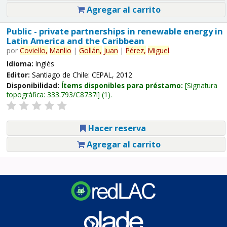
Agregar al carrito
Public - private partnerships in renewable energy in
Latin America and the Caribbean
por
Coviello,
Manlio
|
Gollán,
Juan
|
Pérez,
Miguel
.
Idioma:
Inglés
Editor:
Santiago de Chile: CEPAL, 2012
Disponibilidad:
Ítems disponibles para préstamo:
Signatura
topográfica:
333.793/C8737i
(1).
Hacer reserva
Agregar al carrito