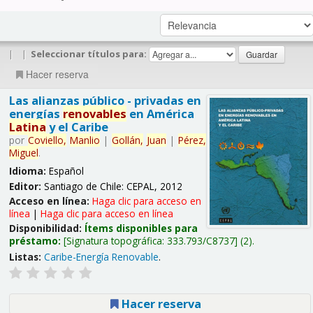
|
|
Seleccionar títulos para:
Hacer reserva
Las alianzas público - privadas en
energías
renovables
en América
Latina
y el Caribe
por
Coviello,
Manlio
|
Gollán,
Juan
|
Pérez,
Miguel
.
Idioma:
Español
Editor:
Santiago de Chile: CEPAL, 2012
Acceso en línea:
Haga clic para acceso en
línea
|
Haga clic para acceso en línea
Disponibilidad:
Ítems disponibles para
préstamo:
Signatura topográfica:
333.793/C8737
(2).
Listas:
Caribe-Energía Renovable
.
Hacer reserva