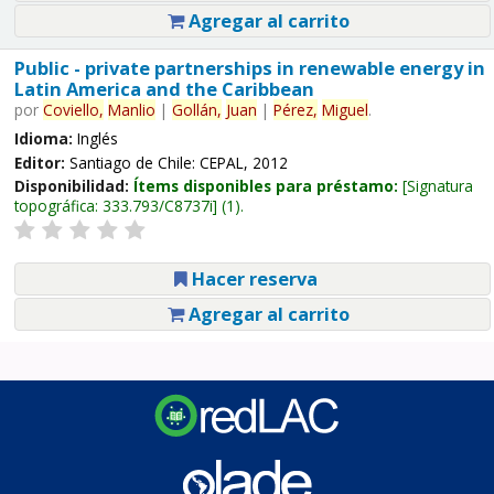
Agregar al carrito
Public - private partnerships in renewable energy in
Latin America and the Caribbean
por
Coviello,
Manlio
|
Gollán,
Juan
|
Pérez,
Miguel
.
Idioma:
Inglés
Editor:
Santiago de Chile: CEPAL, 2012
Disponibilidad:
Ítems disponibles para préstamo:
Signatura
topográfica:
333.793/C8737i
(1).
Hacer reserva
Agregar al carrito