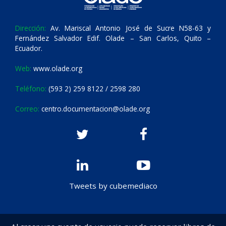
Dirección:
Av. Mariscal Antonio José de Sucre N58-63 y
Fernández Salvador Edif. Olade – San Carlos, Quito –
Ecuador.
Web:
www.olade.org
Teléfono:
(593 2) 259 8122 / 2598 280
Correo:
centro.documentacion@olade.org
Tweets by cubemediaco