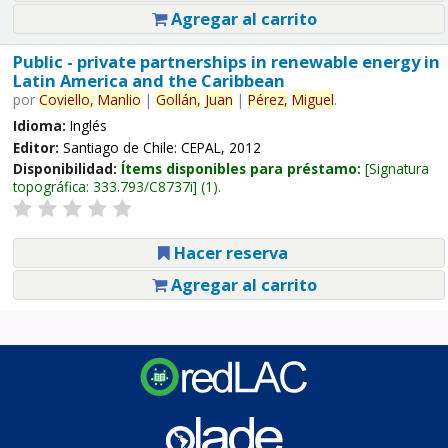
Agregar al carrito
Public - private partnerships in renewable energy in
Latin America and the Caribbean
por
Coviello,
Manlio
|
Gollán,
Juan
|
Pérez,
Miguel
.
Idioma:
Inglés
Editor:
Santiago de Chile: CEPAL, 2012
Disponibilidad:
Ítems disponibles para préstamo:
Signatura
topográfica:
333.793/C8737i
(1).
Hacer reserva
Agregar al carrito