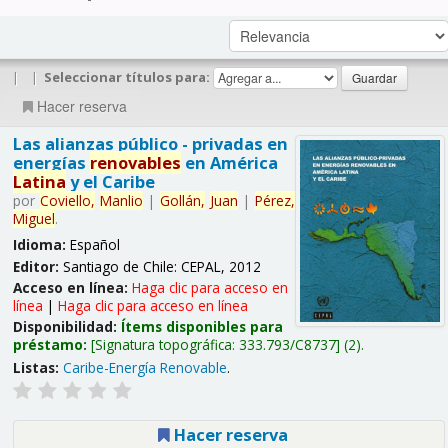
|
|
Seleccionar títulos para:
Hacer reserva
Las alianzas público - privadas en
energías
renovables
en América
Latina
y el Caribe
por
Coviello,
Manlio
|
Gollán,
Juan
|
Pérez,
Miguel
.
Idioma:
Español
Editor:
Santiago de Chile: CEPAL, 2012
Acceso en línea:
Haga clic para acceso en
línea
|
Haga clic para acceso en línea
Disponibilidad:
Ítems disponibles para
préstamo:
Signatura topográfica:
333.793/C8737
(2).
Listas:
Caribe-Energía Renovable
.
Hacer reserva