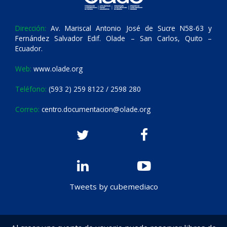
Dirección:
Av. Mariscal Antonio José de Sucre N58-63 y
Fernández Salvador Edif. Olade – San Carlos, Quito –
Ecuador.
Web:
www.olade.org
Teléfono:
(593 2) 259 8122 / 2598 280
Correo:
centro.documentacion@olade.org
Tweets by cubemediaco