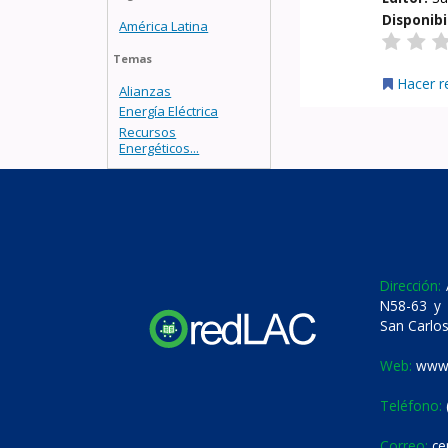
Disponibi
América Latina
Temas
Hacer r
Alianzas
Energía Eléctrica
Recursos
Energéticos...
Dirección:
A
N58-63 y 
San Carlos
Web:
www.
Teléfono:
Correo:
ce