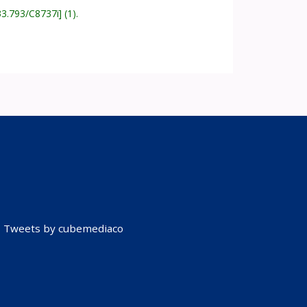
33.793/C8737i
(1).
Tweets by cubemediaco