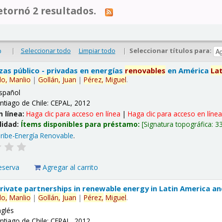
tornó 2 resultados.
|
Seleccionar todo
Limpiar todo
|
Seleccionar títulos para:
o
nzas público - privadas en energías
renovables
en América
La
lo,
Manlio
|
Gollán,
Juan
|
Pérez,
Miguel
.
spañol
ntiago de Chile: CEPAL, 2012
n línea:
Haga clic para acceso en línea
|
Haga clic para acceso en líne
lidad:
Ítems disponibles para préstamo:
Signatura topográfica:
3
ribe-Energía Renovable
.
eserva
Agregar al carrito
 private partnerships in renewable energy in Latin America a
lo,
Manlio
|
Gollán,
Juan
|
Pérez,
Miguel
.
nglés
ntiago de Chile: CEPAL, 2012