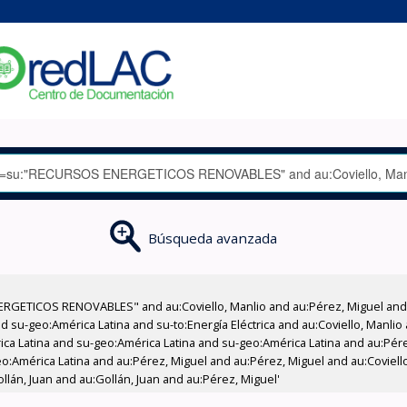
Búsqueda avanzada
RGETICOS RENOVABLES" and au:Coviello, Manlio and au:Pérez, Miguel and 
 su-geo:América Latina and su-to:Energía Eléctrica and au:Coviello, Manli
rica Latina and su-geo:América Latina and su-geo:América Latina and au:Pé
o:América Latina and au:Pérez, Miguel and au:Pérez, Miguel and au:Coviel
llán, Juan and au:Gollán, Juan and au:Pérez, Miguel'