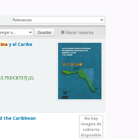
Hacer reserva
tina
y el Caribe
a
33.793/C8737
(2).
nd the Caribbean
No hay
imagen de
cubierta
disponible