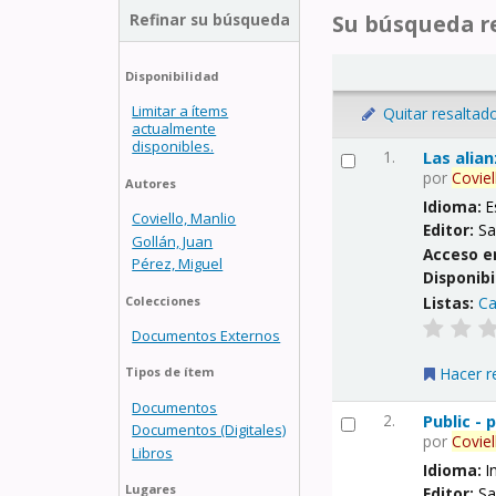
Refinar su búsqueda
Su búsqueda re
Disponibilidad
Limitar a ítems
Quitar resaltad
actualmente
disponibles.
1.
Las alia
por
Coviel
Autores
Idioma:
E
Coviello, Manlio
Editor:
Sa
Gollán, Juan
Acceso e
Pérez, Miguel
Disponibi
Listas:
Ca
Colecciones
Documentos Externos
Hacer r
Tipos de ítem
Documentos
2.
Public -
Documentos (Digitales)
por
Coviel
Libros
Idioma:
I
Lugares
Editor:
Sa