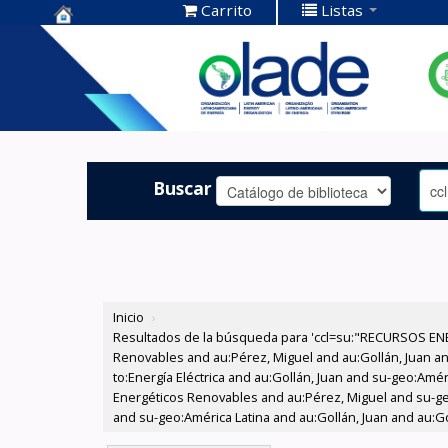
Carrito
Listas
Centro de
Documentación
OLADE -
Buscar
Inicio
›
Resultados de la búsqueda para 'ccl=su:"RECURSOS ENE
Renovables and au:Pérez, Miguel and au:Gollán, Juan and
to:Energía Eléctrica and au:Gollán, Juan and su-geo:Amé
Energéticos Renovables and au:Pérez, Miguel and su-ge
and su-geo:América Latina and au:Gollán, Juan and au:Go