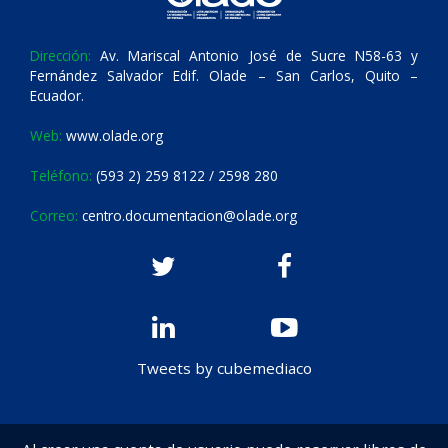
Dirección:
Av. Mariscal Antonio José de Sucre N58-63 y
Fernández Salvador Edif. Olade – San Carlos, Quito –
Ecuador.
Web:
www.olade.org
Teléfono:
(593 2) 259 8122 / 2598 280
Correo:
centro.documentacion@olade.org
Tweets by cubemediaco