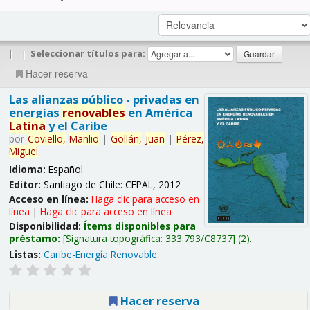
|
|
Seleccionar títulos para:
Hacer reserva
Las alianzas público - privadas en
energías
renovables
en América
Latina
y el Caribe
por
Coviello,
Manlio
|
Gollán,
Juan
|
Pérez,
Miguel
.
Idioma:
Español
Editor:
Santiago de Chile: CEPAL, 2012
Acceso en línea:
Haga clic para acceso en
línea
|
Haga clic para acceso en línea
Disponibilidad:
Ítems disponibles para
préstamo:
Signatura topográfica:
333.793/C8737
(2).
Listas:
Caribe-Energía Renovable
.
Hacer reserva