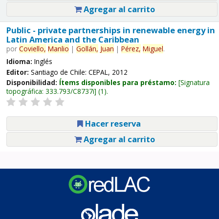
Agregar al carrito
Public - private partnerships in renewable energy in
Latin America and the Caribbean
por
Coviello,
Manlio
|
Gollán,
Juan
|
Pérez,
Miguel
.
Idioma:
Inglés
Editor:
Santiago de Chile: CEPAL, 2012
Disponibilidad:
Ítems disponibles para préstamo:
Signatura
topográfica:
333.793/C8737i
(1).
Hacer reserva
Agregar al carrito