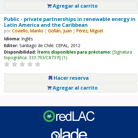
Agregar al carrito
Public - private partnerships in renewable energy in
Latin America and the Caribbean
por
Coviello,
Manlio
|
Gollán,
Juan
|
Pérez,
Miguel
.
Idioma:
Inglés
Editor:
Santiago de Chile: CEPAL, 2012
Disponibilidad:
Ítems disponibles para préstamo:
Signatura
topográfica:
333.793/C8737i
(1).
Hacer reserva
Agregar al carrito