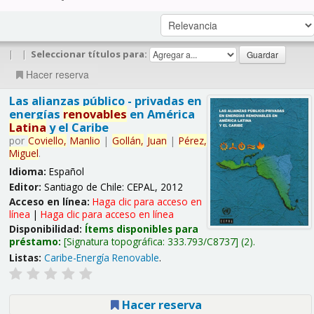
|
|
Seleccionar títulos para:
Hacer reserva
Las alianzas público - privadas en
energías
renovables
en América
Latina
y el Caribe
por
Coviello,
Manlio
|
Gollán,
Juan
|
Pérez,
Miguel
.
Idioma:
Español
Editor:
Santiago de Chile: CEPAL, 2012
Acceso en línea:
Haga clic para acceso en
línea
|
Haga clic para acceso en línea
Disponibilidad:
Ítems disponibles para
préstamo:
Signatura topográfica:
333.793/C8737
(2).
Listas:
Caribe-Energía Renovable
.
Hacer reserva