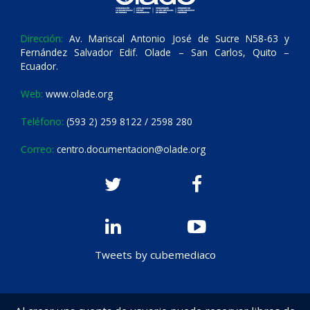
Dirección:
Av. Mariscal Antonio José de Sucre N58-63 y
Fernández Salvador Edif. Olade – San Carlos, Quito –
Ecuador.
Web:
www.olade.org
Teléfono:
(593 2) 259 8122 / 2598 280
Correo:
centro.documentacion@olade.org
Tweets by cubemediaco