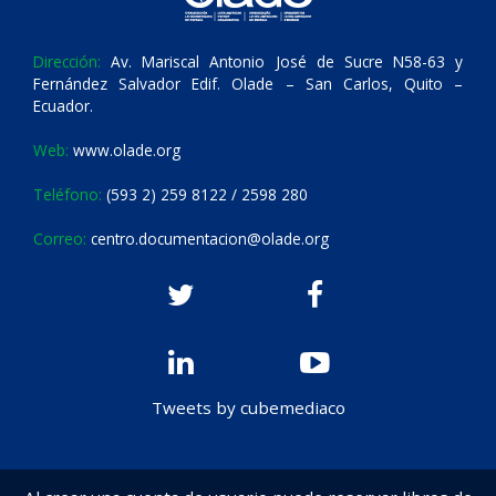
Dirección:
Av. Mariscal Antonio José de Sucre N58-63 y
Fernández Salvador Edif. Olade – San Carlos, Quito –
Ecuador.
Web:
www.olade.org
Teléfono:
(593 2) 259 8122 / 2598 280
Correo:
centro.documentacion@olade.org
Tweets by cubemediaco