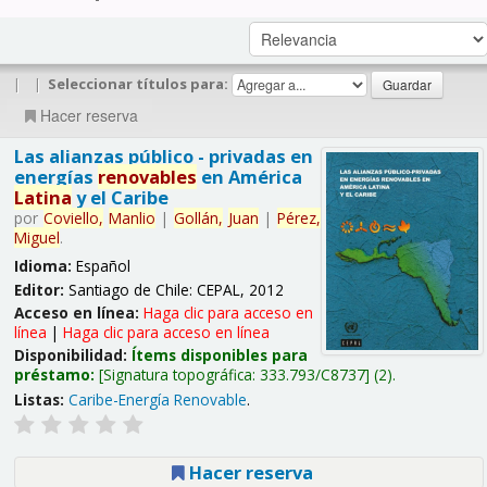
|
|
Seleccionar títulos para:
Hacer reserva
Las alianzas público - privadas en
energías
renovables
en América
Latina
y el Caribe
por
Coviello,
Manlio
|
Gollán,
Juan
|
Pérez,
Miguel
.
Idioma:
Español
Editor:
Santiago de Chile: CEPAL, 2012
Acceso en línea:
Haga clic para acceso en
línea
|
Haga clic para acceso en línea
Disponibilidad:
Ítems disponibles para
préstamo:
Signatura topográfica:
333.793/C8737
(2).
Listas:
Caribe-Energía Renovable
.
Hacer reserva