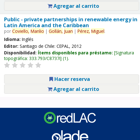
Agregar al carrito
Public - private partnerships in renewable energy in
Latin America and the Caribbean
por
Coviello,
Manlio
|
Gollán,
Juan
|
Pérez,
Miguel
.
Idioma:
Inglés
Editor:
Santiago de Chile: CEPAL, 2012
Disponibilidad:
Ítems disponibles para préstamo:
Signatura
topográfica:
333.793/C8737i
(1).
Hacer reserva
Agregar al carrito