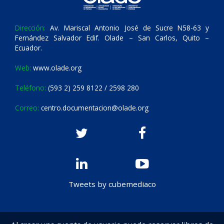
Dirección:
Av. Mariscal Antonio José de Sucre N58-63 y
Fernández Salvador Edif. Olade – San Carlos, Quito –
Ecuador.
Web:
www.olade.org
Teléfono:
(593 2) 259 8122 / 2598 280
Correo:
centro.documentacion@olade.org
Tweets by cubemediaco