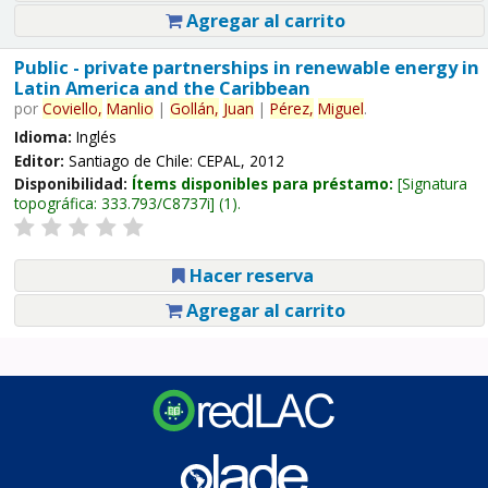
Agregar al carrito
Public - private partnerships in renewable energy in
Latin America and the Caribbean
por
Coviello,
Manlio
|
Gollán,
Juan
|
Pérez,
Miguel
.
Idioma:
Inglés
Editor:
Santiago de Chile: CEPAL, 2012
Disponibilidad:
Ítems disponibles para préstamo:
Signatura
topográfica:
333.793/C8737i
(1).
Hacer reserva
Agregar al carrito