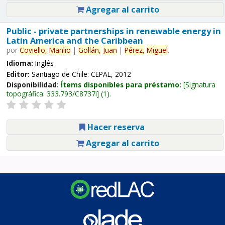
Agregar al carrito
Public - private partnerships in renewable energy in
Latin America and the Caribbean
por
Coviello,
Manlio
|
Gollán,
Juan
|
Pérez,
Miguel
.
Idioma:
Inglés
Editor:
Santiago de Chile: CEPAL, 2012
Disponibilidad:
Ítems disponibles para préstamo:
Signatura
topográfica:
333.793/C8737i
(1).
Hacer reserva
Agregar al carrito