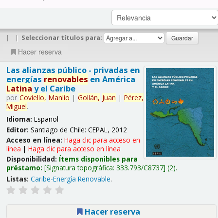
|
|
Seleccionar títulos para:
Hacer reserva
Las alianzas público - privadas en
energías
renovables
en América
Latina
y el Caribe
por
Coviello,
Manlio
|
Gollán,
Juan
|
Pérez,
Miguel
.
Idioma:
Español
Editor:
Santiago de Chile: CEPAL, 2012
Acceso en línea:
Haga clic para acceso en
línea
|
Haga clic para acceso en línea
Disponibilidad:
Ítems disponibles para
préstamo:
Signatura topográfica:
333.793/C8737
(2).
Listas:
Caribe-Energía Renovable
.
Hacer reserva