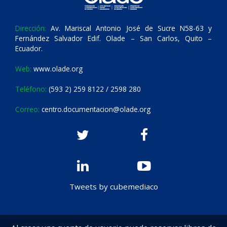
Dirección:
Av. Mariscal Antonio José de Sucre N58-63 y
Fernández Salvador Edif. Olade – San Carlos, Quito –
Ecuador.
Web:
www.olade.org
Teléfono:
(593 2) 259 8122 / 2598 280
Correo:
centro.documentacion@olade.org
Tweets by cubemediaco