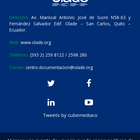
Dirección:
Av. Mariscal Antonio José de Sucre N58-63 y
Fernández Salvador Edif. Olade – San Carlos, Quito –
Ecuador.
Web:
www.olade.org
Teléfono:
(593 2) 259 8122 / 2598 280
Correo:
centro.documentacion@olade.org
Tweets by cubemediaco