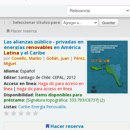
|
|
Seleccionar títulos para:
Hacer reserva
Las alianzas público - privadas en
energías
renovables
en América
Latina
y el Caribe
por
Coviello,
Manlio
|
Gollán,
Juan
|
Pérez,
Miguel
.
Idioma:
Español
Editor:
Santiago de Chile: CEPAL, 2012
Acceso en línea:
Haga clic para acceso en
línea
|
Haga clic para acceso en línea
Disponibilidad:
Ítems disponibles para
préstamo:
Signatura topográfica:
333.793/C8737
(2).
Listas:
Caribe-Energía Renovable
.
Hacer reserva