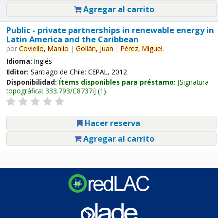
Agregar al carrito
Public - private partnerships in renewable energy in
Latin America and the Caribbean
por
Coviello,
Manlio
|
Gollán,
Juan
|
Pérez,
Miguel
.
Idioma:
Inglés
Editor:
Santiago de Chile: CEPAL, 2012
Disponibilidad:
Ítems disponibles para préstamo:
Signatura
topográfica:
333.793/C8737i
(1).
Hacer reserva
Agregar al carrito