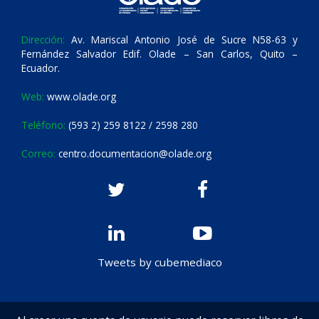
Dirección:
Av. Mariscal Antonio José de Sucre N58-63 y
Fernández Salvador Edif. Olade – San Carlos, Quito –
Ecuador.
Web:
www.olade.org
Teléfono:
(593 2) 259 8122 / 2598 280
Correo:
centro.documentacion@olade.org
Tweets by cubemediaco