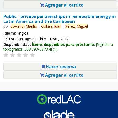
Agregar al carrito
Public - private partnerships in renewable energy in
Latin America and the Caribbean
por
Coviello,
Manlio
|
Gollán,
Juan
|
Pérez,
Miguel
.
Idioma:
Inglés
Editor:
Santiago de Chile: CEPAL, 2012
Disponibilidad:
Ítems disponibles para préstamo:
Signatura
topográfica:
333.793/C8737i
(1).
Hacer reserva
Agregar al carrito