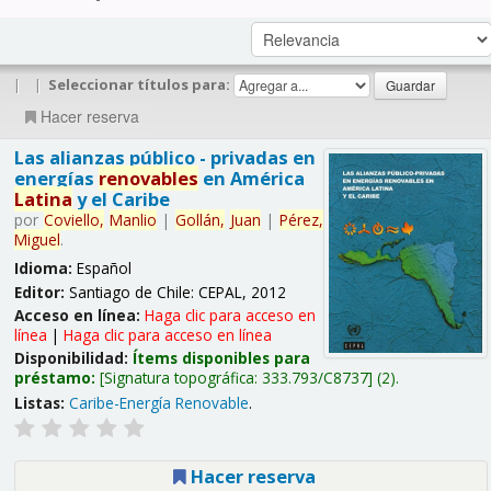
|
|
Seleccionar títulos para:
Hacer reserva
Las alianzas público - privadas en
energías
renovables
en América
Latina
y el Caribe
por
Coviello,
Manlio
|
Gollán,
Juan
|
Pérez,
Miguel
.
Idioma:
Español
Editor:
Santiago de Chile: CEPAL, 2012
Acceso en línea:
Haga clic para acceso en
línea
|
Haga clic para acceso en línea
Disponibilidad:
Ítems disponibles para
préstamo:
Signatura topográfica:
333.793/C8737
(2).
Listas:
Caribe-Energía Renovable
.
Hacer reserva