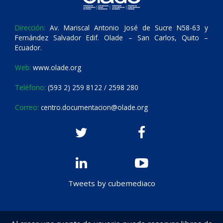
Dirección:
Av. Mariscal Antonio José de Sucre N58-63 y
Fernández Salvador Edif. Olade – San Carlos, Quito –
Ecuador.
Web:
www.olade.org
Teléfono:
(593 2) 259 8122 / 2598 280
Correo:
centro.documentacion@olade.org
Tweets by cubemediaco