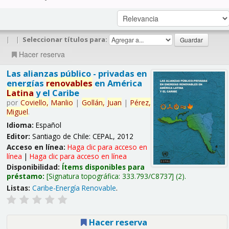
|
|
Seleccionar títulos para:
Hacer reserva
Las alianzas público - privadas en
energías
renovables
en América
Latina
y el Caribe
por
Coviello,
Manlio
|
Gollán,
Juan
|
Pérez,
Miguel
.
Idioma:
Español
Editor:
Santiago de Chile: CEPAL, 2012
Acceso en línea:
Haga clic para acceso en
línea
|
Haga clic para acceso en línea
Disponibilidad:
Ítems disponibles para
préstamo:
Signatura topográfica:
333.793/C8737
(2).
Listas:
Caribe-Energía Renovable
.
Hacer reserva