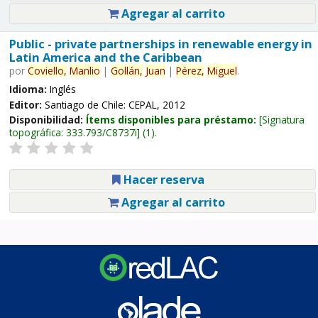
Agregar al carrito
Public - private partnerships in renewable energy in
Latin America and the Caribbean
por
Coviello,
Manlio
|
Gollán,
Juan
|
Pérez,
Miguel
.
Idioma:
Inglés
Editor:
Santiago de Chile: CEPAL, 2012
Disponibilidad:
Ítems disponibles para préstamo:
Signatura
topográfica:
333.793/C8737i
(1).
Hacer reserva
Agregar al carrito