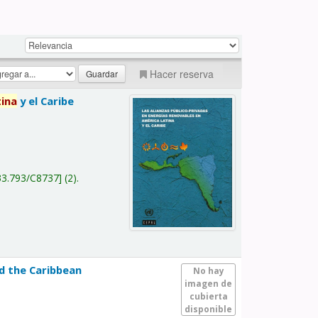
Hacer reserva
tina
y el Caribe
a
33.793/C8737
(2).
nd the Caribbean
No hay
imagen de
cubierta
disponible