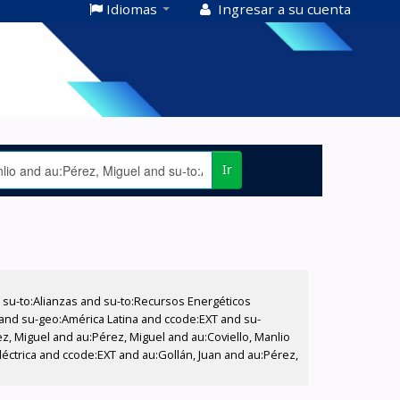
Idiomas
Ingresar a su cuenta
Ir
su-to:Alianzas and su-to:Recursos Energéticos
o and su-geo:América Latina and ccode:EXT and su-
z, Miguel and au:Pérez, Miguel and au:Coviello, Manlio
Eléctrica and ccode:EXT and au:Gollán, Juan and au:Pérez,