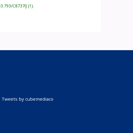
33.793/C8737i
(1).
Tweets by cubemediaco