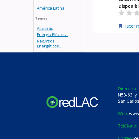
Disponibi
América Latina
Temas
Hacer r
Alianzas
Energía Eléctrica
Recursos
Energéticos...
Dirección:
A
N58-63 y 
San Carlos
Web:
www.
Teléfono:
Correo:
ce