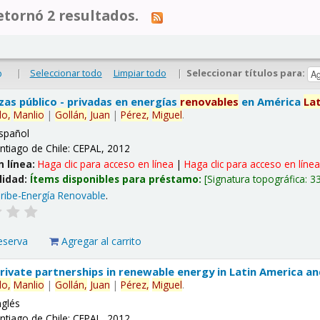
tornó 2 resultados.
|
Seleccionar todo
Limpiar todo
|
Seleccionar títulos para:
o
nzas público - privadas en energías
renovables
en América
La
lo,
Manlio
|
Gollán,
Juan
|
Pérez,
Miguel
.
spañol
ntiago de Chile: CEPAL, 2012
n línea:
Haga clic para acceso en línea
|
Haga clic para acceso en líne
lidad:
Ítems disponibles para préstamo:
Signatura topográfica:
3
ribe-Energía Renovable
.
eserva
Agregar al carrito
 private partnerships in renewable energy in Latin America a
lo,
Manlio
|
Gollán,
Juan
|
Pérez,
Miguel
.
nglés
ntiago de Chile: CEPAL, 2012