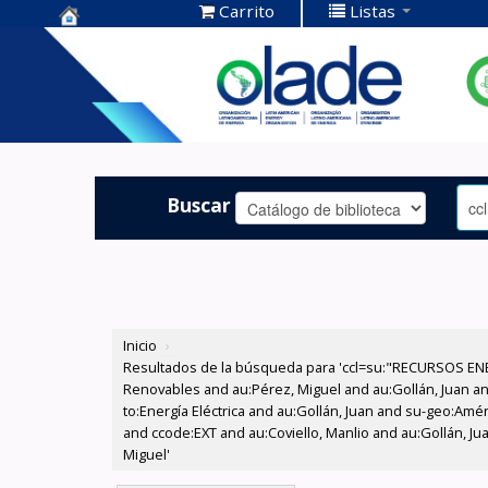
Carrito
Listas
Centro de
Documentación
OLADE -
Buscar
Inicio
›
Resultados de la búsqueda para 'ccl=su:"RECURSOS ENE
Renovables and au:Pérez, Miguel and au:Gollán, Juan and
to:Energía Eléctrica and au:Gollán, Juan and su-geo:Amé
and ccode:EXT and au:Coviello, Manlio and au:Gollán, Jua
Miguel'