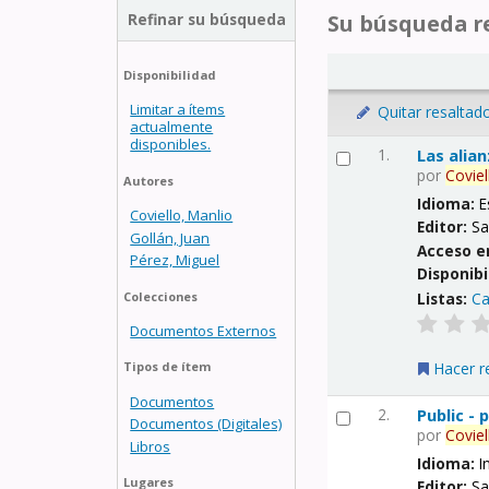
Refinar su búsqueda
Su búsqueda re
Disponibilidad
Limitar a ítems
Quitar resaltad
actualmente
disponibles.
1.
Las alia
por
Coviel
Autores
Idioma:
E
Coviello, Manlio
Editor:
Sa
Gollán, Juan
Acceso e
Pérez, Miguel
Disponibi
Listas:
Ca
Colecciones
Documentos Externos
Hacer r
Tipos de ítem
Documentos
2.
Public -
Documentos (Digitales)
por
Coviel
Libros
Idioma:
I
Lugares
Editor:
Sa