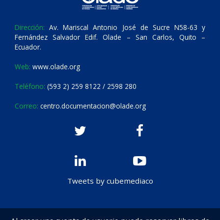
Dirección:
Av. Mariscal Antonio José de Sucre N58-63 y
Fernández Salvador Edif. Olade – San Carlos, Quito –
Ecuador.
Web:
www.olade.org
Teléfono:
(593 2) 259 8122 / 2598 280
Correo:
centro.documentacion@olade.org
Tweets by cubemediaco