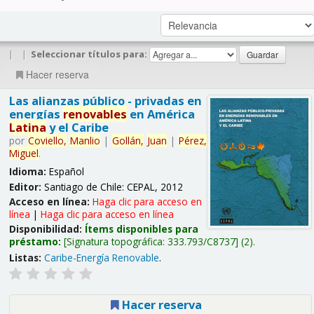
|
|
Seleccionar títulos para:
Hacer reserva
Las alianzas público - privadas en
energías
renovables
en América
Latina
y el Caribe
por
Coviello,
Manlio
|
Gollán,
Juan
|
Pérez,
Miguel
.
Idioma:
Español
Editor:
Santiago de Chile: CEPAL, 2012
Acceso en línea:
Haga clic para acceso en
línea
|
Haga clic para acceso en línea
Disponibilidad:
Ítems disponibles para
préstamo:
Signatura topográfica:
333.793/C8737
(2).
Listas:
Caribe-Energía Renovable
.
Hacer reserva