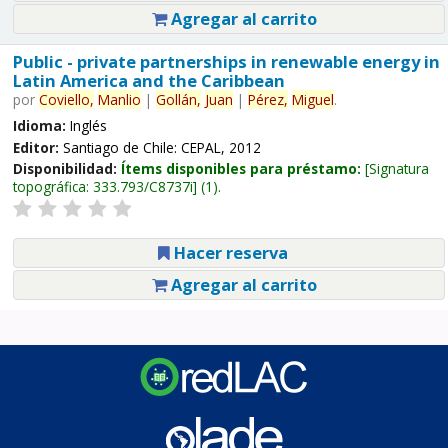
Agregar al carrito
Public - private partnerships in renewable energy in
Latin America and the Caribbean
por
Coviello,
Manlio
|
Gollán,
Juan
|
Pérez,
Miguel
.
Idioma:
Inglés
Editor:
Santiago de Chile: CEPAL, 2012
Disponibilidad:
Ítems disponibles para préstamo:
Signatura
topográfica:
333.793/C8737i
(1).
Hacer reserva
Agregar al carrito