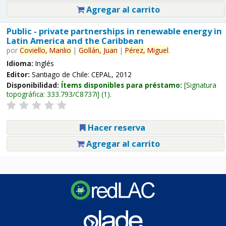
Agregar al carrito
Public - private partnerships in renewable energy in
Latin America and the Caribbean
por
Coviello,
Manlio
|
Gollán,
Juan
|
Pérez,
Miguel
.
Idioma:
Inglés
Editor:
Santiago de Chile: CEPAL, 2012
Disponibilidad:
Ítems disponibles para préstamo:
Signatura
topográfica:
333.793/C8737i
(1).
Hacer reserva
Agregar al carrito