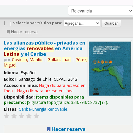
|
|
Seleccionar títulos para:
Hacer reserva
Las alianzas público - privadas en
energías
renovables
en América
Latina
y el Caribe
por
Coviello,
Manlio
|
Gollán,
Juan
|
Pérez,
Miguel
.
Idioma:
Español
Editor:
Santiago de Chile: CEPAL, 2012
Acceso en línea:
Haga clic para acceso en
línea
|
Haga clic para acceso en línea
Disponibilidad:
Ítems disponibles para
préstamo:
Signatura topográfica:
333.793/C8737
(2).
Listas:
Caribe-Energía Renovable
.
Hacer reserva