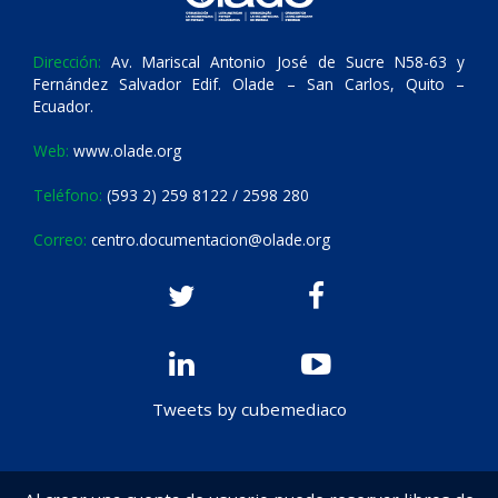
Dirección:
Av. Mariscal Antonio José de Sucre N58-63 y
Fernández Salvador Edif. Olade – San Carlos, Quito –
Ecuador.
Web:
www.olade.org
Teléfono:
(593 2) 259 8122 / 2598 280
Correo:
centro.documentacion@olade.org
Tweets by cubemediaco