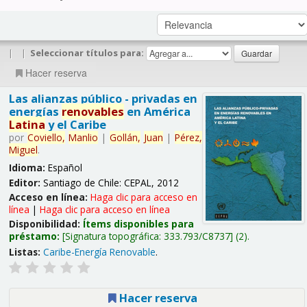
|
|
Seleccionar títulos para:
Hacer reserva
Las alianzas público - privadas en
energías
renovables
en América
Latina
y el Caribe
por
Coviello,
Manlio
|
Gollán,
Juan
|
Pérez,
Miguel
.
Idioma:
Español
Editor:
Santiago de Chile: CEPAL, 2012
Acceso en línea:
Haga clic para acceso en
línea
|
Haga clic para acceso en línea
Disponibilidad:
Ítems disponibles para
préstamo:
Signatura topográfica:
333.793/C8737
(2).
Listas:
Caribe-Energía Renovable
.
Hacer reserva