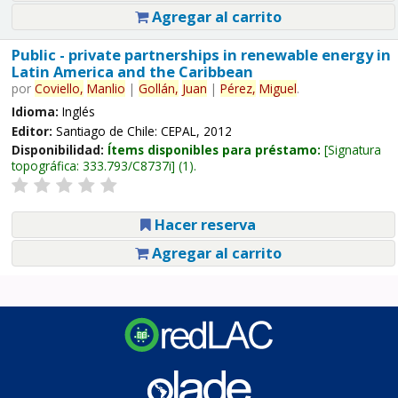
Agregar al carrito
Public - private partnerships in renewable energy in
Latin America and the Caribbean
por
Coviello,
Manlio
|
Gollán,
Juan
|
Pérez,
Miguel
.
Idioma:
Inglés
Editor:
Santiago de Chile: CEPAL, 2012
Disponibilidad:
Ítems disponibles para préstamo:
Signatura
topográfica:
333.793/C8737i
(1).
Hacer reserva
Agregar al carrito