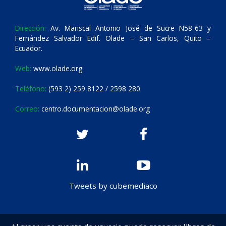
Dirección:
Av. Mariscal Antonio José de Sucre N58-63 y
Fernández Salvador Edif. Olade – San Carlos, Quito –
Ecuador.
Web:
www.olade.org
Teléfono:
(593 2) 259 8122 / 2598 280
Correo:
centro.documentacion@olade.org
Tweets by cubemediaco