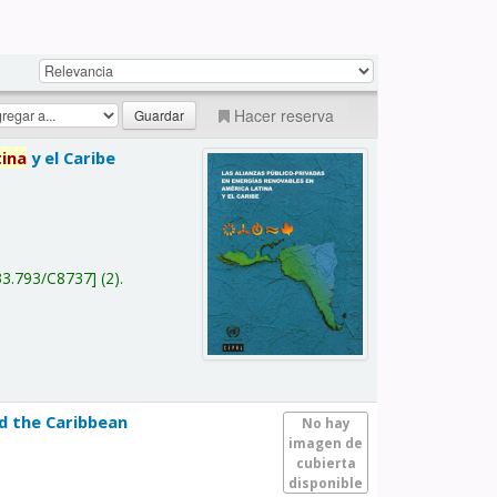
Hacer reserva
tina
y el Caribe
a
33.793/C8737
(2).
nd the Caribbean
No hay
imagen de
cubierta
disponible