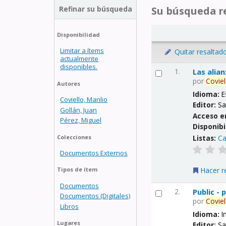
Refinar su búsqueda
Su búsqueda re
Disponibilidad
Limitar a ítems
Quitar resaltad
actualmente
disponibles.
1.
Las alia
por
Coviel
Autores
Idioma:
E
Coviello, Manlio
Editor:
Sa
Gollán, Juan
Acceso e
Pérez, Miguel
Disponibi
Listas:
Ca
Colecciones
Documentos Externos
Hacer r
Tipos de ítem
Documentos
2.
Public -
Documentos (Digitales)
por
Coviel
Libros
Idioma:
I
Lugares
Editor:
Sa