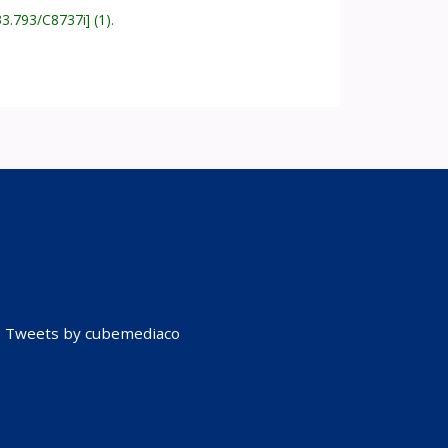
33.793/C8737i
(1).
Tweets by cubemediaco