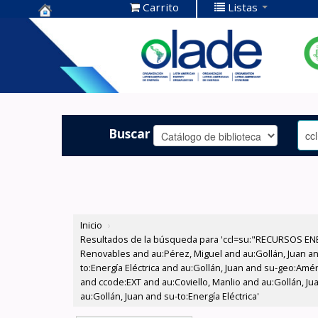
Carrito
Listas
Centro de
Documentación
OLADE -
Buscar
Inicio
›
Resultados de la búsqueda para 'ccl=su:"RECURSOS ENE
Renovables and au:Pérez, Miguel and au:Gollán, Juan and
to:Energía Eléctrica and au:Gollán, Juan and su-geo:Amé
and ccode:EXT and au:Coviello, Manlio and au:Gollán, Ju
au:Gollán, Juan and su-to:Energía Eléctrica'