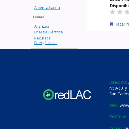
Disponibi
América Latina
Temas
Hacer r
Alianzas
Energía Eléctrica
Recursos
Energéticos...
Dirección:
A
N58-63 y 
San Carlos
Web:
www.
Teléfono:
Correo:
ce