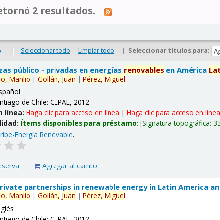
tornó 2 resultados.
|
Seleccionar todo
Limpiar todo
|
Seleccionar títulos para:
o
nzas público - privadas en energías
renovables
en América
La
lo,
Manlio
|
Gollán,
Juan
|
Pérez,
Miguel
.
spañol
ntiago de Chile: CEPAL, 2012
n línea:
Haga clic para acceso en línea
|
Haga clic para acceso en líne
lidad:
Ítems disponibles para préstamo:
Signatura topográfica:
3
ribe-Energía Renovable
.
eserva
Agregar al carrito
 private partnerships in renewable energy in Latin America a
lo,
Manlio
|
Gollán,
Juan
|
Pérez,
Miguel
.
nglés
ntiago de Chile: CEPAL, 2012