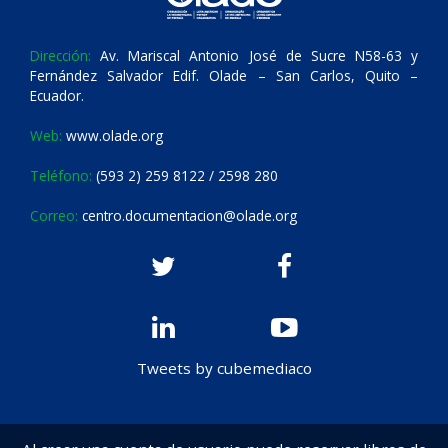
Dirección:
Av. Mariscal Antonio José de Sucre N58-63 y
Fernández Salvador Edif. Olade – San Carlos, Quito –
Ecuador.
Web:
www.olade.org
Teléfono:
(593 2) 259 8122 / 2598 280
Correo:
centro.documentacion@olade.org
Tweets by cubemediaco