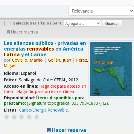
|
|
Seleccionar títulos para:
Hacer reserva
Las alianzas público - privadas en
energías
renovables
en América
Latina
y el Caribe
por
Coviello,
Manlio
|
Gollán,
Juan
|
Pérez,
Miguel
.
Idioma:
Español
Editor:
Santiago de Chile: CEPAL, 2012
Acceso en línea:
Haga clic para acceso en
línea
|
Haga clic para acceso en línea
Disponibilidad:
Ítems disponibles para
préstamo:
Signatura topográfica:
333.793/C8737
(2).
Listas:
Caribe-Energía Renovable
.
Hacer reserva