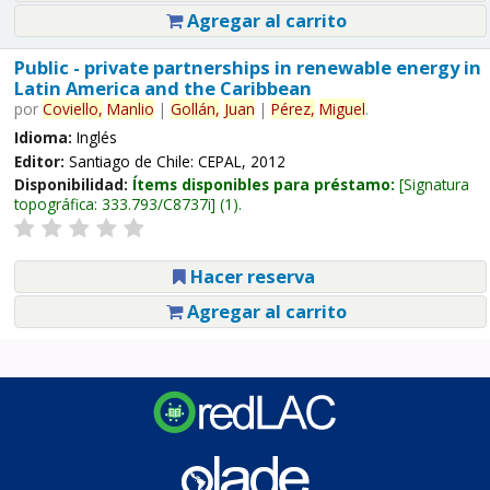
Agregar al carrito
Public - private partnerships in renewable energy in
Latin America and the Caribbean
por
Coviello,
Manlio
|
Gollán,
Juan
|
Pérez,
Miguel
.
Idioma:
Inglés
Editor:
Santiago de Chile: CEPAL, 2012
Disponibilidad:
Ítems disponibles para préstamo:
Signatura
topográfica:
333.793/C8737i
(1).
Hacer reserva
Agregar al carrito