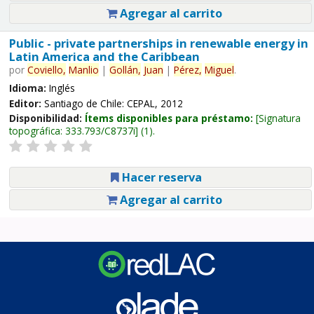
Agregar al carrito
Public - private partnerships in renewable energy in
Latin America and the Caribbean
por
Coviello,
Manlio
|
Gollán,
Juan
|
Pérez,
Miguel
.
Idioma:
Inglés
Editor:
Santiago de Chile: CEPAL, 2012
Disponibilidad:
Ítems disponibles para préstamo:
Signatura
topográfica:
333.793/C8737i
(1).
Hacer reserva
Agregar al carrito