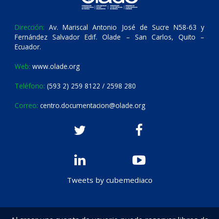
Dirección:
Av. Mariscal Antonio José de Sucre N58-63 y
Fernández Salvador Edif. Olade – San Carlos, Quito –
Ecuador.
Web:
www.olade.org
Teléfono:
(593 2) 259 8122 / 2598 280
Correo:
centro.documentacion@olade.org
Tweets by cubemediaco