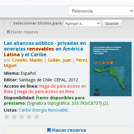
|
|
Seleccionar títulos para:
Hacer reserva
Las alianzas público - privadas en
energías
renovables
en América
Latina
y el Caribe
por
Coviello,
Manlio
|
Gollán,
Juan
|
Pérez,
Miguel
.
Idioma:
Español
Editor:
Santiago de Chile: CEPAL, 2012
Acceso en línea:
Haga clic para acceso en
línea
|
Haga clic para acceso en línea
Disponibilidad:
Ítems disponibles para
préstamo:
Signatura topográfica:
333.793/C8737
(2).
Listas:
Caribe-Energía Renovable
.
Hacer reserva