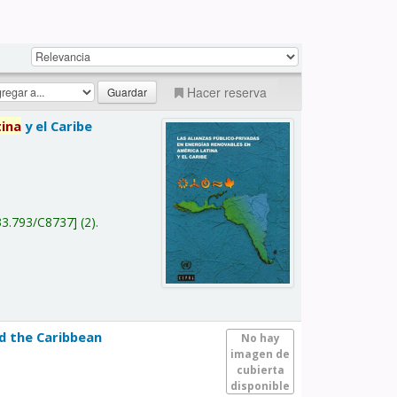
Hacer reserva
tina
y el Caribe
a
33.793/C8737
(2).
nd the Caribbean
No hay
imagen de
cubierta
disponible