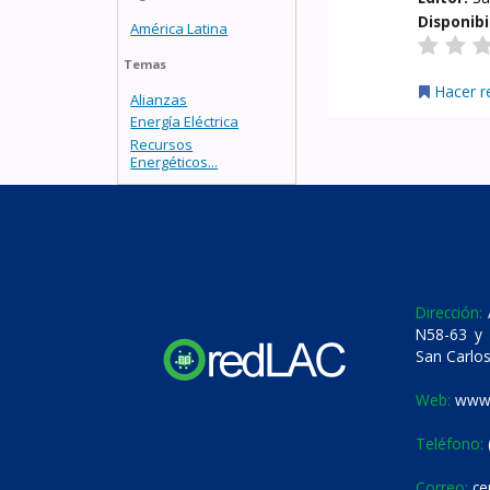
Disponibi
América Latina
Temas
Hacer r
Alianzas
Energía Eléctrica
Recursos
Energéticos...
Dirección:
A
N58-63 y 
San Carlos
Web:
www.
Teléfono:
Correo:
ce