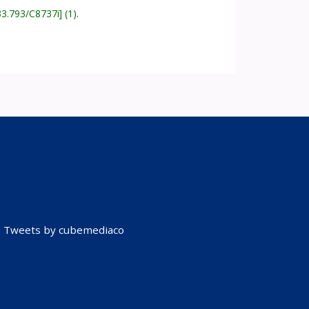
33.793/C8737i
(1).
Tweets by cubemediaco