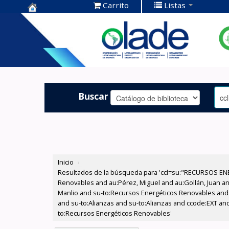
Carrito
Listas
Centro de
Documentación
OLADE -
Buscar
Inicio
›
Resultados de la búsqueda para 'ccl=su:"RECURSOS ENE
Renovables and au:Pérez, Miguel and au:Gollán, Juan and
Manlio and su-to:Recursos Energéticos Renovables and s
and su-to:Alianzas and su-to:Alianzas and ccode:EXT an
to:Recursos Energéticos Renovables'