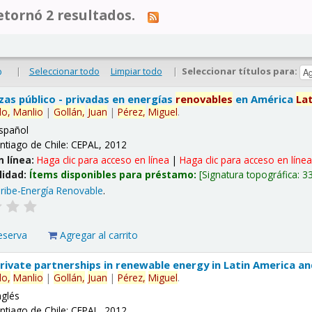
tornó 2 resultados.
|
Seleccionar todo
Limpiar todo
|
Seleccionar títulos para:
o
nzas público - privadas en energías
renovables
en América
La
lo,
Manlio
|
Gollán,
Juan
|
Pérez,
Miguel
.
spañol
ntiago de Chile: CEPAL, 2012
n línea:
Haga clic para acceso en línea
|
Haga clic para acceso en líne
lidad:
Ítems disponibles para préstamo:
Signatura topográfica:
3
ribe-Energía Renovable
.
eserva
Agregar al carrito
 private partnerships in renewable energy in Latin America a
lo,
Manlio
|
Gollán,
Juan
|
Pérez,
Miguel
.
nglés
ntiago de Chile: CEPAL, 2012