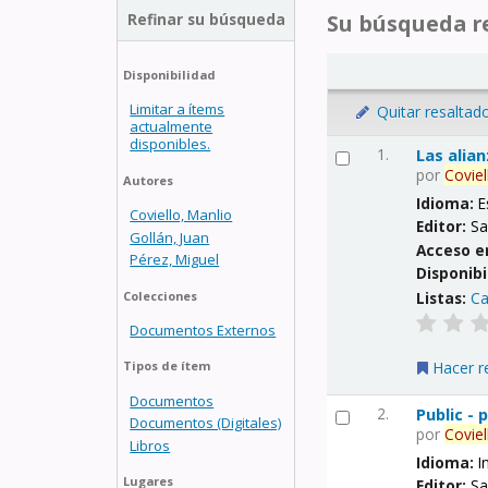
Refinar su búsqueda
Su búsqueda re
Disponibilidad
Limitar a ítems
Quitar resaltad
actualmente
disponibles.
1.
Las alia
por
Coviel
Autores
Idioma:
E
Coviello, Manlio
Editor:
Sa
Gollán, Juan
Acceso e
Pérez, Miguel
Disponibi
Listas:
Ca
Colecciones
Documentos Externos
Hacer r
Tipos de ítem
Documentos
2.
Public -
Documentos (Digitales)
por
Coviel
Libros
Idioma:
I
Lugares
Editor:
Sa