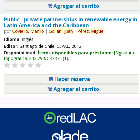
Agregar al carrito
Public - private partnerships in renewable energy in
Latin America and the Caribbean
por
Coviello,
Manlio
|
Gollán,
Juan
|
Pérez,
Miguel
.
Idioma:
Inglés
Editor:
Santiago de Chile: CEPAL, 2012
Disponibilidad:
Ítems disponibles para préstamo:
Signatura
topográfica:
333.793/C8737i
(1).
Hacer reserva
Agregar al carrito