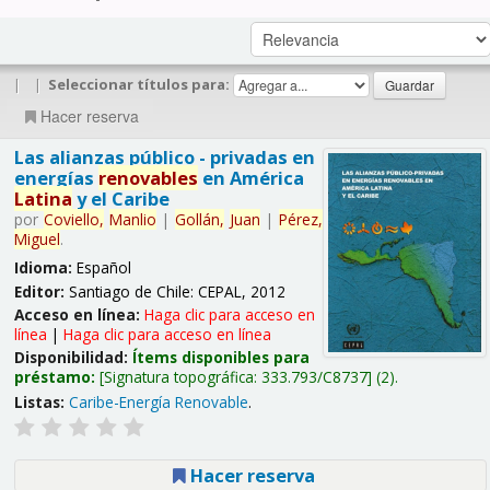
|
|
Seleccionar títulos para:
Hacer reserva
Las alianzas público - privadas en
energías
renovables
en América
Latina
y el Caribe
por
Coviello,
Manlio
|
Gollán,
Juan
|
Pérez,
Miguel
.
Idioma:
Español
Editor:
Santiago de Chile: CEPAL, 2012
Acceso en línea:
Haga clic para acceso en
línea
|
Haga clic para acceso en línea
Disponibilidad:
Ítems disponibles para
préstamo:
Signatura topográfica:
333.793/C8737
(2).
Listas:
Caribe-Energía Renovable
.
Hacer reserva