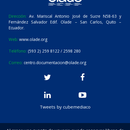
Dirección:
Av. Mariscal Antonio José de Sucre N58-63 y
Fernández Salvador Edif. Olade – San Carlos, Quito –
Ecuador.
Web:
www.olade.org
Teléfono:
(593 2) 259 8122 / 2598 280
Correo:
centro.documentacion@olade.org
Tweets by cubemediaco