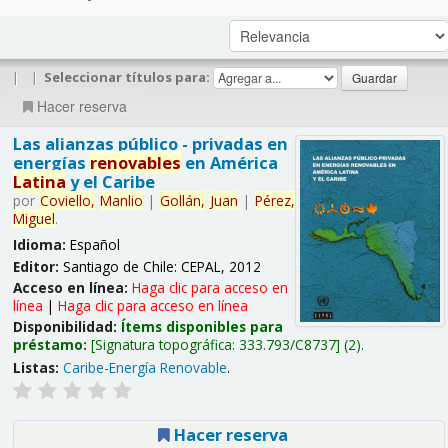
|
|
Seleccionar títulos para:
Hacer reserva
Las alianzas público - privadas en
energías
renovables
en América
Latina
y el Caribe
por
Coviello,
Manlio
|
Gollán,
Juan
|
Pérez,
Miguel
.
Idioma:
Español
Editor:
Santiago de Chile: CEPAL, 2012
Acceso en línea:
Haga clic para acceso en
línea
|
Haga clic para acceso en línea
Disponibilidad:
Ítems disponibles para
préstamo:
Signatura topográfica:
333.793/C8737
(2).
Listas:
Caribe-Energía Renovable
.
Hacer reserva