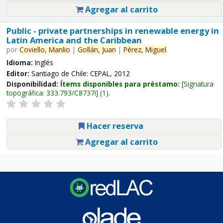
Agregar al carrito
Public - private partnerships in renewable energy in
Latin America and the Caribbean
por
Coviello,
Manlio
|
Gollán,
Juan
|
Pérez,
Miguel
.
Idioma:
Inglés
Editor:
Santiago de Chile: CEPAL, 2012
Disponibilidad:
Ítems disponibles para préstamo:
Signatura
topográfica:
333.793/C8737i
(1).
Hacer reserva
Agregar al carrito