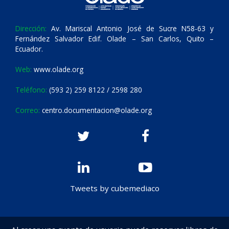
Dirección:
Av. Mariscal Antonio José de Sucre N58-63 y
Fernández Salvador Edif. Olade – San Carlos, Quito –
Ecuador.
Web:
www.olade.org
Teléfono:
(593 2) 259 8122 / 2598 280
Correo:
centro.documentacion@olade.org
Tweets by cubemediaco