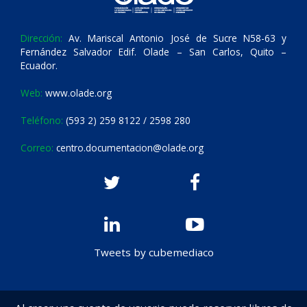
Dirección:
Av. Mariscal Antonio José de Sucre N58-63 y
Fernández Salvador Edif. Olade – San Carlos, Quito –
Ecuador.
Web:
www.olade.org
Teléfono:
(593 2) 259 8122 / 2598 280
Correo:
centro.documentacion@olade.org
Tweets by cubemediaco