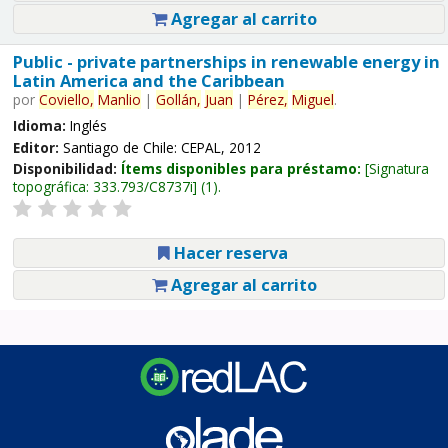
Agregar al carrito
Public - private partnerships in renewable energy in
Latin America and the Caribbean
por
Coviello,
Manlio
|
Gollán,
Juan
|
Pérez,
Miguel
.
Idioma:
Inglés
Editor:
Santiago de Chile: CEPAL, 2012
Disponibilidad:
Ítems disponibles para préstamo:
Signatura
topográfica:
333.793/C8737i
(1).
Hacer reserva
Agregar al carrito