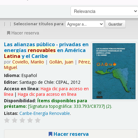
|
|
Seleccionar títulos para:
Hacer reserva
Las alianzas público - privadas en
energías
renovables
en América
Latina
y el Caribe
por
Coviello,
Manlio
|
Gollán,
Juan
|
Pérez,
Miguel
.
Idioma:
Español
Editor:
Santiago de Chile: CEPAL, 2012
Acceso en línea:
Haga clic para acceso en
línea
|
Haga clic para acceso en línea
Disponibilidad:
Ítems disponibles para
préstamo:
Signatura topográfica:
333.793/C8737
(2).
Listas:
Caribe-Energía Renovable
.
Hacer reserva