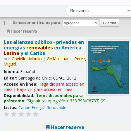
|
|
Seleccionar títulos para:
Hacer reserva
Las alianzas público - privadas en
energías
renovables
en América
Latina
y el Caribe
por
Coviello,
Manlio
|
Gollán,
Juan
|
Pérez,
Miguel
.
Idioma:
Español
Editor:
Santiago de Chile: CEPAL, 2012
Acceso en línea:
Haga clic para acceso en
línea
|
Haga clic para acceso en línea
Disponibilidad:
Ítems disponibles para
préstamo:
Signatura topográfica:
333.793/C8737
(2).
Listas:
Caribe-Energía Renovable
.
Hacer reserva