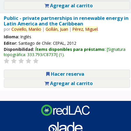
Agregar al carrito
Public - private partnerships in renewable energy in
Latin America and the Caribbean
por
Coviello,
Manlio
|
Gollán,
Juan
|
Pérez,
Miguel
.
Idioma:
Inglés
Editor:
Santiago de Chile: CEPAL, 2012
Disponibilidad:
Ítems disponibles para préstamo:
Signatura
topográfica:
333.793/C8737i
(1).
Hacer reserva
Agregar al carrito