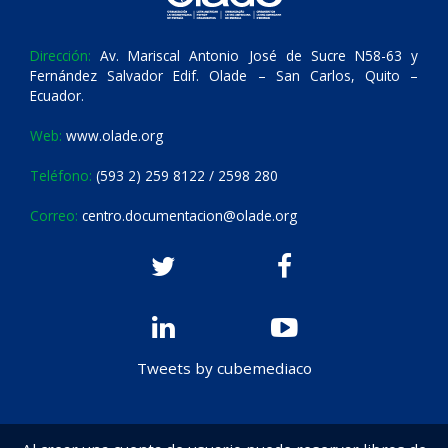
Dirección:
Av. Mariscal Antonio José de Sucre N58-63 y
Fernández Salvador Edif. Olade – San Carlos, Quito –
Ecuador.
Web:
www.olade.org
Teléfono:
(593 2) 259 8122 / 2598 280
Correo:
centro.documentacion@olade.org
Tweets by cubemediaco