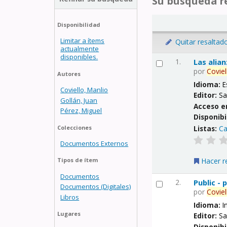
Su búsqueda re
Disponibilidad
Limitar a ítems
Quitar resaltad
actualmente
disponibles.
1.
Las alia
por
Coviel
Autores
Idioma:
E
Coviello, Manlio
Editor:
Sa
Gollán, Juan
Acceso e
Pérez, Miguel
Disponibi
Listas:
Ca
Colecciones
Documentos Externos
Hacer r
Tipos de ítem
Documentos
2.
Public -
Documentos (Digitales)
por
Coviel
Libros
Idioma:
I
Lugares
Editor:
Sa
Disponibi