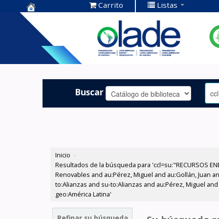
Carrito
Listas
Centro de
Documentación
OLADE -
Buscar
Inicio
›
Resultados de la búsqueda para 'ccl=su:"RECURSOS ENE
Renovables and au:Pérez, Miguel and au:Gollán, Juan and
to:Alianzas and su-to:Alianzas and au:Pérez, Miguel a
geo:América Latina'
Refinar su búsqueda