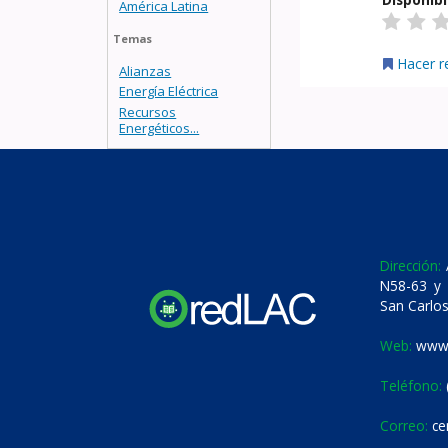
América Latina
Temas
Hacer r
Alianzas
Energía Eléctrica
Recursos
Energéticos...
Dirección:
A
N58-63 y 
San Carlos
Web:
www.
Teléfono:
Correo:
ce