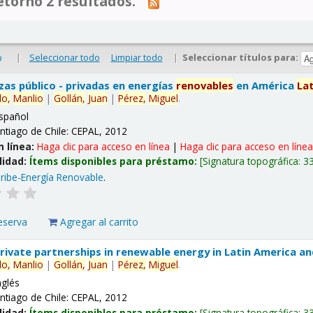
tornó 2 resultados.
|
Seleccionar todo
Limpiar todo
|
Seleccionar títulos para:
o
nzas público - privadas en energías
renovables
en América
La
lo,
Manlio
|
Gollán,
Juan
|
Pérez,
Miguel
.
spañol
ntiago de Chile: CEPAL, 2012
n línea:
Haga clic para acceso en línea
|
Haga clic para acceso en líne
lidad:
Ítems disponibles para préstamo:
Signatura topográfica:
3
ribe-Energía Renovable
.
eserva
Agregar al carrito
 private partnerships in renewable energy in Latin America a
lo,
Manlio
|
Gollán,
Juan
|
Pérez,
Miguel
.
nglés
ntiago de Chile: CEPAL, 2012
lidad:
Ítems disponibles para préstamo:
Signatura topográfica:
3