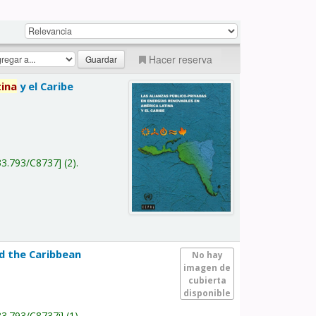
Hacer reserva
tina
y el Caribe
a
33.793/C8737
(2).
nd the Caribbean
No hay
imagen de
cubierta
disponible
33.793/C8737i
(1).