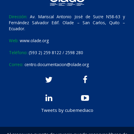
Dirección:
Av. Mariscal Antonio José de Sucre N58-63 y
Fernández Salvador Edif. Olade – San Carlos, Quito –
Ecuador.
Web:
www.olade.org
Teléfono:
(593 2) 259 8122 / 2598 280
Correo:
centro.documentacion@olade.org
Tweets by cubemediaco