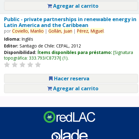
Agregar al carrito
Public - private partnerships in renewable energy in
Latin America and the Caribbean
por
Coviello,
Manlio
|
Gollán,
Juan
|
Pérez,
Miguel
.
Idioma:
Inglés
Editor:
Santiago de Chile: CEPAL, 2012
Disponibilidad:
Ítems disponibles para préstamo:
Signatura
topográfica:
333.793/C8737i
(1).
Hacer reserva
Agregar al carrito