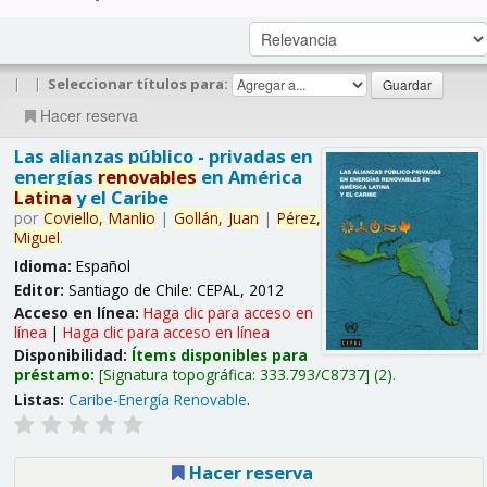
|
|
Seleccionar títulos para:
Hacer reserva
Las alianzas público - privadas en
energías
renovables
en América
Latina
y el Caribe
por
Coviello,
Manlio
|
Gollán,
Juan
|
Pérez,
Miguel
.
Idioma:
Español
Editor:
Santiago de Chile: CEPAL, 2012
Acceso en línea:
Haga clic para acceso en
línea
|
Haga clic para acceso en línea
Disponibilidad:
Ítems disponibles para
préstamo:
Signatura topográfica:
333.793/C8737
(2).
Listas:
Caribe-Energía Renovable
.
Hacer reserva