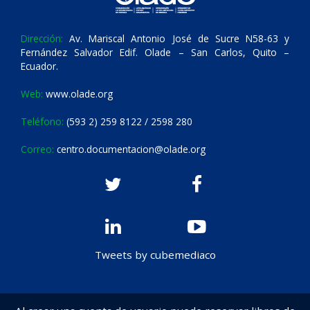
Dirección:
Av. Mariscal Antonio José de Sucre N58-63 y
Fernández Salvador Edif. Olade – San Carlos, Quito –
Ecuador.
Web:
www.olade.org
Teléfono:
(593 2) 259 8122 / 2598 280
Correo:
centro.documentacion@olade.org
Tweets by cubemediaco