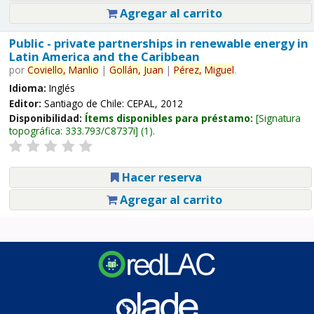
Agregar al carrito
Public - private partnerships in renewable energy in
Latin America and the Caribbean
por
Coviello,
Manlio
|
Gollán,
Juan
|
Pérez,
Miguel
.
Idioma:
Inglés
Editor:
Santiago de Chile: CEPAL, 2012
Disponibilidad:
Ítems disponibles para préstamo:
Signatura
topográfica:
333.793/C8737i
(1).
Hacer reserva
Agregar al carrito