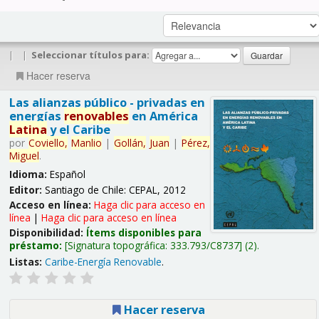
|
|
Seleccionar títulos para:
Hacer reserva
Las alianzas público - privadas en
energías
renovables
en América
Latina
y el Caribe
por
Coviello,
Manlio
|
Gollán,
Juan
|
Pérez,
Miguel
.
Idioma:
Español
Editor:
Santiago de Chile: CEPAL, 2012
Acceso en línea:
Haga clic para acceso en
línea
|
Haga clic para acceso en línea
Disponibilidad:
Ítems disponibles para
préstamo:
Signatura topográfica:
333.793/C8737
(2).
Listas:
Caribe-Energía Renovable
.
Hacer reserva