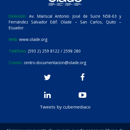
Dirección:
Av. Mariscal Antonio José de Sucre N58-63 y
Fernández Salvador Edif. Olade – San Carlos, Quito –
Ecuador.
Web:
www.olade.org
Teléfono:
(593 2) 259 8122 / 2598 280
Correo:
centro.documentacion@olade.org
Tweets by cubemediaco