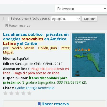
|
|
Seleccionar títulos para:
Hacer reserva
Las alianzas público - privadas en
energías
renovables
en América
Latina
y el Caribe
por
Coviello,
Manlio
|
Gollán,
Juan
|
Pérez,
Miguel
.
Idioma:
Español
Editor:
Santiago de Chile: CEPAL, 2012
Acceso en línea:
Haga clic para acceso en
línea
|
Haga clic para acceso en línea
Disponibilidad:
Ítems disponibles para
préstamo:
Signatura topográfica:
333.793/C8737
(2).
Listas:
Caribe-Energía Renovable
.
Hacer reserva