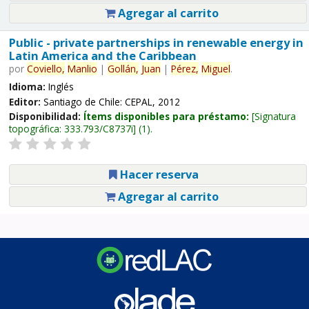
Agregar al carrito
Public - private partnerships in renewable energy in
Latin America and the Caribbean
por
Coviello,
Manlio
|
Gollán,
Juan
|
Pérez,
Miguel
.
Idioma:
Inglés
Editor:
Santiago de Chile: CEPAL, 2012
Disponibilidad:
Ítems disponibles para préstamo:
Signatura
topográfica:
333.793/C8737i
(1).
Hacer reserva
Agregar al carrito