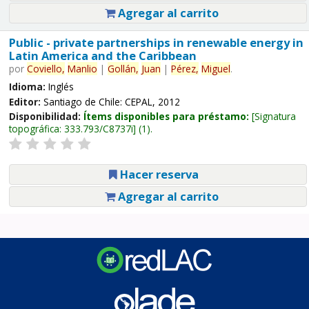
Agregar al carrito
Public - private partnerships in renewable energy in
Latin America and the Caribbean
por
Coviello,
Manlio
|
Gollán,
Juan
|
Pérez,
Miguel
.
Idioma:
Inglés
Editor:
Santiago de Chile: CEPAL, 2012
Disponibilidad:
Ítems disponibles para préstamo:
Signatura
topográfica:
333.793/C8737i
(1).
Hacer reserva
Agregar al carrito