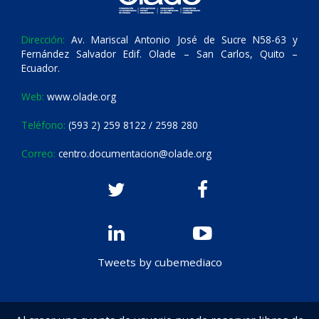
Dirección:
Av. Mariscal Antonio José de Sucre N58-63 y
Fernández Salvador Edif. Olade – San Carlos, Quito –
Ecuador.
Web:
www.olade.org
Teléfono:
(593 2) 259 8122 / 2598 280
Correo:
centro.documentacion@olade.org
Tweets by cubemediaco