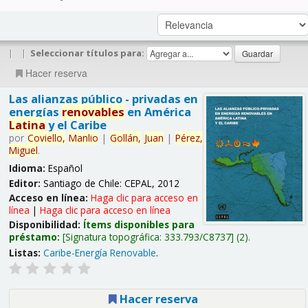
|
|
Seleccionar títulos para:
Hacer reserva
Las alianzas público - privadas en
energías
renovables
en América
Latina
y el Caribe
por
Coviello,
Manlio
|
Gollán,
Juan
|
Pérez,
Miguel
.
Idioma:
Español
Editor:
Santiago de Chile: CEPAL, 2012
Acceso en línea:
Haga clic para acceso en
línea
|
Haga clic para acceso en línea
Disponibilidad:
Ítems disponibles para
préstamo:
Signatura topográfica:
333.793/C8737
(2).
Listas:
Caribe-Energía Renovable
.
Hacer reserva