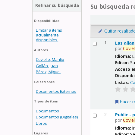
Refinar su búsqueda
Su búsqueda re
Disponibilidad
Limitar a ítems
Quitar resaltad
actualmente
disponibles.
1.
Las alia
por
Coviel
Autores
Idioma:
E
Coviello, Manlio
Editor:
Sa
Gollán, Juan
Acceso e
Pérez, Miguel
Disponibi
Listas:
Ca
Colecciones
Documentos Externos
Hacer r
Tipos de ítem
Documentos
2.
Public -
Documentos (Digitales)
por
Coviel
Libros
Idioma:
I
Lugares
Editor:
Sa