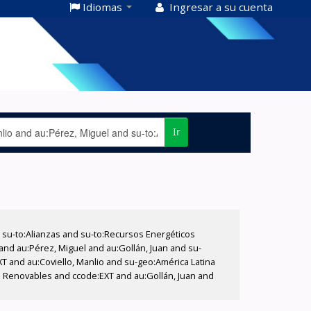
Idiomas
Ingresar a su cuenta
Ir
su-to:Alianzas and su-to:Recursos Energéticos
 and au:Pérez, Miguel and au:Gollán, Juan and su-
T and au:Coviello, Manlio and su-geo:América Latina
os Renovables and ccode:EXT and au:Gollán, Juan and