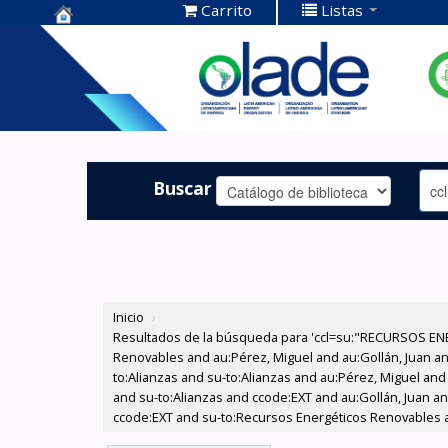
Carrito
Listas
Centro de
Documentación
OLADE -
Buscar
Inicio
›
Resultados de la búsqueda para 'ccl=su:"RECURSOS ENE
Renovables and au:Pérez, Miguel and au:Gollán, Juan and
to:Alianzas and su-to:Alianzas and au:Pérez, Miguel an
and su-to:Alianzas and ccode:EXT and au:Gollán, Juan a
ccode:EXT and su-to:Recursos Energéticos Renovables a