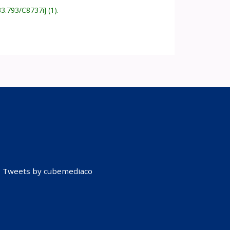
33.793/C8737i
(1).
Tweets by cubemediaco