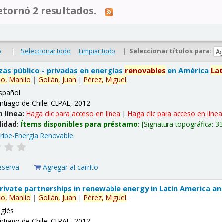
tornó 2 resultados.
|
Seleccionar todo
Limpiar todo
|
Seleccionar títulos para:
o
nzas público - privadas en energías
renovables
en América
La
lo,
Manlio
|
Gollán,
Juan
|
Pérez,
Miguel
.
spañol
ntiago de Chile: CEPAL, 2012
n línea:
Haga clic para acceso en línea
|
Haga clic para acceso en líne
lidad:
Ítems disponibles para préstamo:
Signatura topográfica:
3
ribe-Energía Renovable
.
eserva
Agregar al carrito
 private partnerships in renewable energy in Latin America a
lo,
Manlio
|
Gollán,
Juan
|
Pérez,
Miguel
.
nglés
ntiago de Chile: CEPAL, 2012