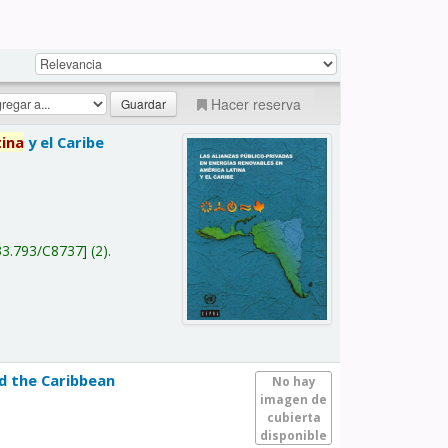
Hacer reserva
tina
y el Caribe
a
33.793/C8737
(2).
nd the Caribbean
No hay
imagen de
cubierta
disponible