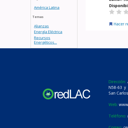
Disponibi
América Latina
Temas
Hacer r
Alianzas
Energía Eléctrica
Recursos
Energéticos...
Dirección:
A
N58-63 y 
San Carlos
Web:
www.
Teléfono:
Correo:
ce