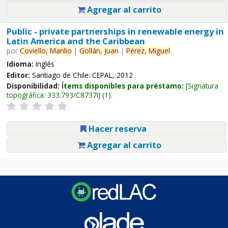
Agregar al carrito
Public - private partnerships in renewable energy in
Latin America and the Caribbean
por
Coviello,
Manlio
|
Gollán,
Juan
|
Pérez,
Miguel
.
Idioma:
Inglés
Editor:
Santiago de Chile: CEPAL, 2012
Disponibilidad:
Ítems disponibles para préstamo:
Signatura
topográfica:
333.793/C8737i
(1).
Hacer reserva
Agregar al carrito