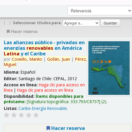
|
|
Seleccionar títulos para:
Hacer reserva
Las alianzas público - privadas en
energías
renovables
en América
Latina
y el Caribe
por
Coviello,
Manlio
|
Gollán,
Juan
|
Pérez,
Miguel
.
Idioma:
Español
Editor:
Santiago de Chile: CEPAL, 2012
Acceso en línea:
Haga clic para acceso en
línea
|
Haga clic para acceso en línea
Disponibilidad:
Ítems disponibles para
préstamo:
Signatura topográfica:
333.793/C8737
(2).
Listas:
Caribe-Energía Renovable
.
Hacer reserva