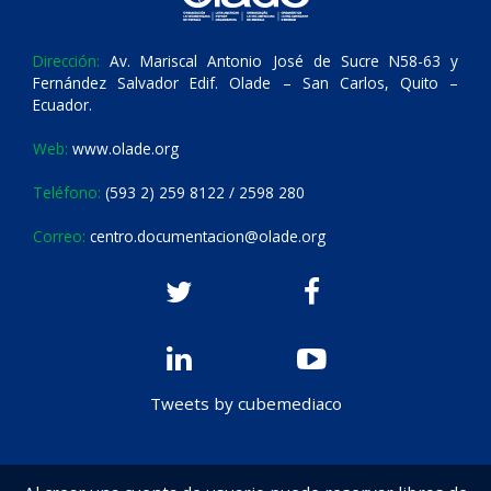
Dirección:
Av. Mariscal Antonio José de Sucre N58-63 y
Fernández Salvador Edif. Olade – San Carlos, Quito –
Ecuador.
Web:
www.olade.org
Teléfono:
(593 2) 259 8122 / 2598 280
Correo:
centro.documentacion@olade.org
Tweets by cubemediaco