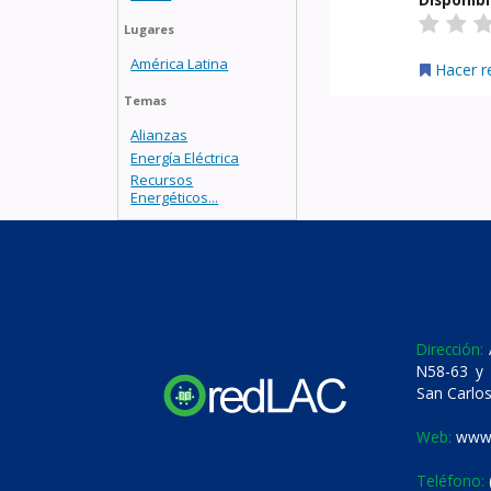
Lugares
América Latina
Hacer r
Temas
Alianzas
Energía Eléctrica
Recursos
Energéticos...
Dirección:
A
N58-63 y 
San Carlos
Web:
www.
Teléfono: