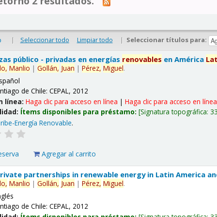
tornó 2 resultados.
|
Seleccionar todo
Limpiar todo
|
Seleccionar títulos para:
o
nzas público - privadas en energías
renovables
en América
La
lo,
Manlio
|
Gollán,
Juan
|
Pérez,
Miguel
.
spañol
ntiago de Chile: CEPAL, 2012
n línea:
Haga clic para acceso en línea
|
Haga clic para acceso en líne
lidad:
Ítems disponibles para préstamo:
Signatura topográfica:
3
ribe-Energía Renovable
.
eserva
Agregar al carrito
 private partnerships in renewable energy in Latin America a
lo,
Manlio
|
Gollán,
Juan
|
Pérez,
Miguel
.
nglés
ntiago de Chile: CEPAL, 2012
lidad:
Ítems disponibles para préstamo:
Signatura topográfica:
3