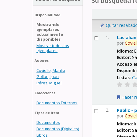
Su búsqueda re
Disponibilidad
Mostrando
Quitar resaltad
ejemplares
actualmente
1.
Las alia
disponibles
por
Coviel
Mostrar todos los
ejemplares
Idioma:
E
Editor:
Sa
Autores
Acceso e
Coviello, Manlio
Disponibi
Gollán, Juan
Listas:
Ca
Pérez, Miguel
Colecciones
Hacer r
Documentos Externos
2.
Public -
Tipos de ítem
por
Coviel
Documentos
Idioma:
I
Documentos (Digitales)
Editor:
Sa
Libros
Disponibi