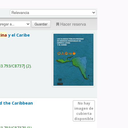
Hacer reserva
tina
y el Caribe
a
33.793/C8737
(2).
nd the Caribbean
No hay
imagen de
cubierta
disponible
33.793/C8737i
(1).