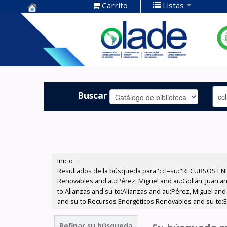
Carrito
Listas
Centro de
Documentación
OLADE -
Buscar
Inicio
›
Resultados de la búsqueda para 'ccl=su:"RECURSOS ENE
Renovables and au:Pérez, Miguel and au:Gollán, Juan and
to:Alianzas and su-to:Alianzas and au:Pérez, Miguel and 
and su-to:Recursos Energéticos Renovables and su-to:En
Refinar su búsqueda