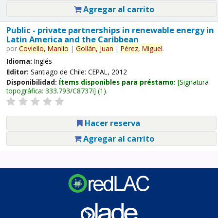
Agregar al carrito
Public - private partnerships in renewable energy in
Latin America and the Caribbean
por
Coviello,
Manlio
|
Gollán,
Juan
|
Pérez,
Miguel
.
Idioma:
Inglés
Editor:
Santiago de Chile: CEPAL, 2012
Disponibilidad:
Ítems disponibles para préstamo:
Signatura
topográfica:
333.793/C8737i
(1).
Hacer reserva
Agregar al carrito