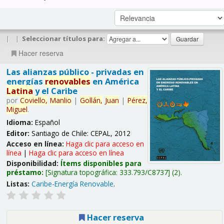
|
|
Seleccionar títulos para:
Hacer reserva
Las alianzas público - privadas en
energías
renovables
en América
Latina
y el Caribe
por
Coviello,
Manlio
|
Gollán,
Juan
|
Pérez,
Miguel
.
Idioma:
Español
Editor:
Santiago de Chile: CEPAL, 2012
Acceso en línea:
Haga clic para acceso en
línea
|
Haga clic para acceso en línea
Disponibilidad:
Ítems disponibles para
préstamo:
Signatura topográfica:
333.793/C8737
(2).
Listas:
Caribe-Energía Renovable
.
Hacer reserva