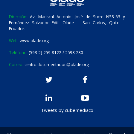
Dirección:
Av. Mariscal Antonio José de Sucre N58-63 y
Fernández Salvador Edif. Olade – San Carlos, Quito –
Ecuador.
Web:
www.olade.org
Teléfono:
(593 2) 259 8122 / 2598 280
Correo:
centro.documentacion@olade.org
Tweets by cubemediaco