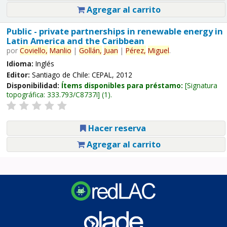
Agregar al carrito
Public - private partnerships in renewable energy in
Latin America and the Caribbean
por
Coviello,
Manlio
|
Gollán,
Juan
|
Pérez,
Miguel
.
Idioma:
Inglés
Editor:
Santiago de Chile: CEPAL, 2012
Disponibilidad:
Ítems disponibles para préstamo:
Signatura
topográfica:
333.793/C8737i
(1).
Hacer reserva
Agregar al carrito