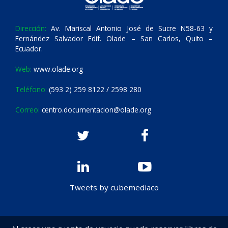
Dirección:
Av. Mariscal Antonio José de Sucre N58-63 y
Fernández Salvador Edif. Olade – San Carlos, Quito –
Ecuador.
Web:
www.olade.org
Teléfono:
(593 2) 259 8122 / 2598 280
Correo:
centro.documentacion@olade.org
Tweets by cubemediaco