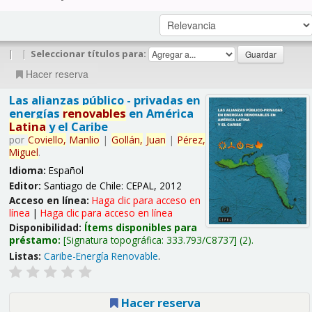
|
|
Seleccionar títulos para:
Hacer reserva
Las alianzas público - privadas en
energías
renovables
en América
Latina
y el Caribe
por
Coviello,
Manlio
|
Gollán,
Juan
|
Pérez,
Miguel
.
Idioma:
Español
Editor:
Santiago de Chile: CEPAL, 2012
Acceso en línea:
Haga clic para acceso en
línea
|
Haga clic para acceso en línea
Disponibilidad:
Ítems disponibles para
préstamo:
Signatura topográfica:
333.793/C8737
(2).
Listas:
Caribe-Energía Renovable
.
Hacer reserva