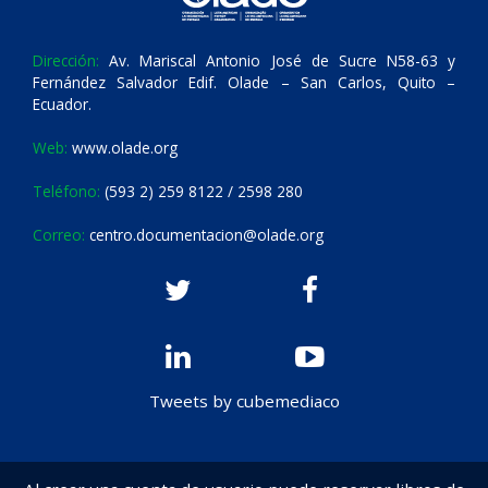
Dirección:
Av. Mariscal Antonio José de Sucre N58-63 y
Fernández Salvador Edif. Olade – San Carlos, Quito –
Ecuador.
Web:
www.olade.org
Teléfono:
(593 2) 259 8122 / 2598 280
Correo:
centro.documentacion@olade.org
Tweets by cubemediaco