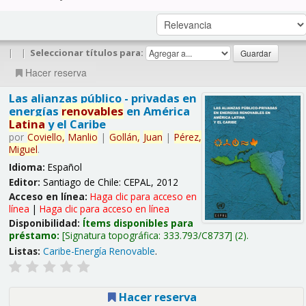
|
|
Seleccionar títulos para:
Hacer reserva
Las alianzas público - privadas en
energías
renovables
en América
Latina
y el Caribe
por
Coviello,
Manlio
|
Gollán,
Juan
|
Pérez,
Miguel
.
Idioma:
Español
Editor:
Santiago de Chile: CEPAL, 2012
Acceso en línea:
Haga clic para acceso en
línea
|
Haga clic para acceso en línea
Disponibilidad:
Ítems disponibles para
préstamo:
Signatura topográfica:
333.793/C8737
(2).
Listas:
Caribe-Energía Renovable
.
Hacer reserva