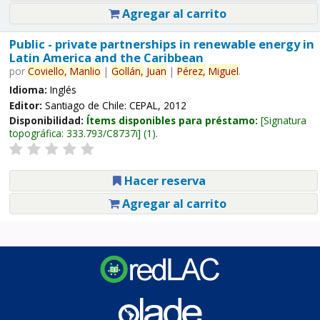
Agregar al carrito
Public - private partnerships in renewable energy in
Latin America and the Caribbean
por
Coviello,
Manlio
|
Gollán,
Juan
|
Pérez,
Miguel
.
Idioma:
Inglés
Editor:
Santiago de Chile: CEPAL, 2012
Disponibilidad:
Ítems disponibles para préstamo:
Signatura
topográfica:
333.793/C8737i
(1).
Hacer reserva
Agregar al carrito