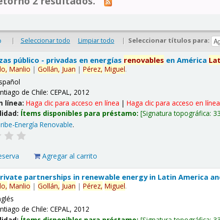
tornó 2 resultados.
|
Seleccionar todo
Limpiar todo
|
Seleccionar títulos para:
o
nzas público - privadas en energías
renovables
en América
La
lo,
Manlio
|
Gollán,
Juan
|
Pérez,
Miguel
.
spañol
ntiago de Chile: CEPAL, 2012
n línea:
Haga clic para acceso en línea
|
Haga clic para acceso en líne
lidad:
Ítems disponibles para préstamo:
Signatura topográfica:
3
ribe-Energía Renovable
.
eserva
Agregar al carrito
 private partnerships in renewable energy in Latin America a
lo,
Manlio
|
Gollán,
Juan
|
Pérez,
Miguel
.
nglés
ntiago de Chile: CEPAL, 2012
lidad:
Ítems disponibles para préstamo:
Signatura topográfica:
3