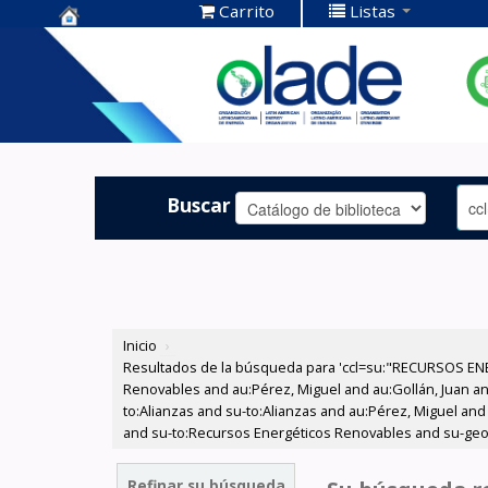
Carrito
Listas
Centro de
Documentación
OLADE -
Buscar
Inicio
›
Resultados de la búsqueda para 'ccl=su:"RECURSOS ENE
Renovables and au:Pérez, Miguel and au:Gollán, Juan and
to:Alianzas and su-to:Alianzas and au:Pérez, Miguel and 
and su-to:Recursos Energéticos Renovables and su-geo:
Refinar su búsqueda