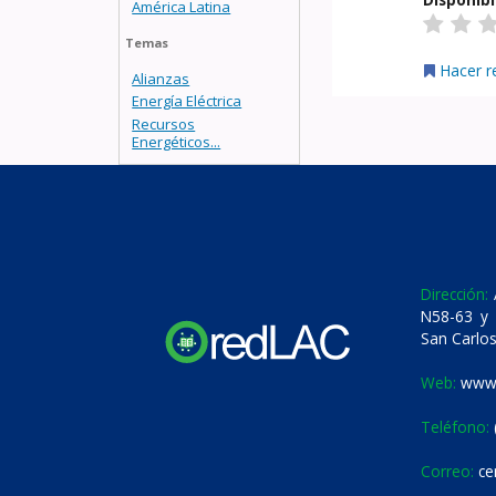
América Latina
Temas
Hacer r
Alianzas
Energía Eléctrica
Recursos
Energéticos...
Dirección:
A
N58-63 y 
San Carlos
Web:
www.
Teléfono:
Correo:
ce