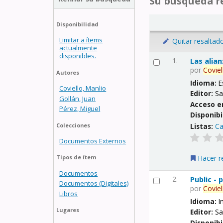
Su búsqueda re
Disponibilidad
Limitar a ítems
Quitar resaltad
actualmente
disponibles.
1.
Las alia
por
Coviel
Autores
Idioma:
E
Coviello, Manlio
Editor:
Sa
Gollán, Juan
Acceso e
Pérez, Miguel
Disponibi
Listas:
Ca
Colecciones
Documentos Externos
Hacer r
Tipos de ítem
Documentos
2.
Public -
Documentos (Digitales)
por
Coviel
Libros
Idioma:
I
Lugares
Editor:
Sa
Disponibi