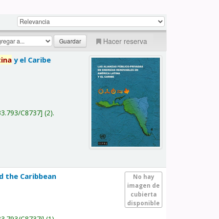
Hacer reserva
tina
y el Caribe
a
33.793/C8737
(2).
nd the Caribbean
No hay
imagen de
cubierta
disponible
33.793/C8737i
(1).