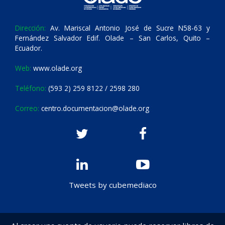
Dirección:
Av. Mariscal Antonio José de Sucre N58-63 y
Fernández Salvador Edif. Olade – San Carlos, Quito –
Ecuador.
Web:
www.olade.org
Teléfono:
(593 2) 259 8122 / 2598 280
Correo:
centro.documentacion@olade.org
Tweets by cubemediaco