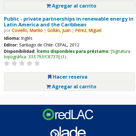
Agregar al carrito
Public - private partnerships in renewable energy in
Latin America and the Caribbean
por
Coviello,
Manlio
|
Gollán,
Juan
|
Pérez,
Miguel
.
Idioma:
Inglés
Editor:
Santiago de Chile: CEPAL, 2012
Disponibilidad:
Ítems disponibles para préstamo:
Signatura
topográfica:
333.793/C8737i
(1).
Hacer reserva
Agregar al carrito