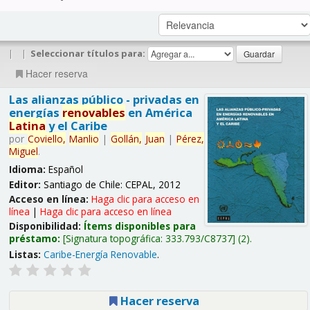
|
|
Seleccionar títulos para:
Hacer reserva
Las alianzas público - privadas en
energías
renovables
en América
Latina
y el Caribe
por
Coviello,
Manlio
|
Gollán,
Juan
|
Pérez,
Miguel
.
Idioma:
Español
Editor:
Santiago de Chile: CEPAL, 2012
Acceso en línea:
Haga clic para acceso en
línea
|
Haga clic para acceso en línea
Disponibilidad:
Ítems disponibles para
préstamo:
Signatura topográfica:
333.793/C8737
(2).
Listas:
Caribe-Energía Renovable
.
Hacer reserva