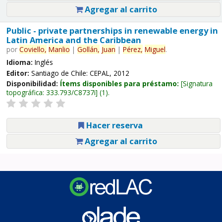
Agregar al carrito
Public - private partnerships in renewable energy in
Latin America and the Caribbean
por
Coviello,
Manlio
|
Gollán,
Juan
|
Pérez,
Miguel
.
Idioma:
Inglés
Editor:
Santiago de Chile: CEPAL, 2012
Disponibilidad:
Ítems disponibles para préstamo:
Signatura
topográfica:
333.793/C8737i
(1).
Hacer reserva
Agregar al carrito