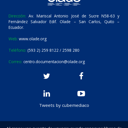
Dirección:
Av. Mariscal Antonio José de Sucre N58-63 y
Fernández Salvador Edif. Olade – San Carlos, Quito –
Ecuador.
Web:
www.olade.org
Teléfono:
(593 2) 259 8122 / 2598 280
Correo:
centro.documentacion@olade.org
Tweets by cubemediaco