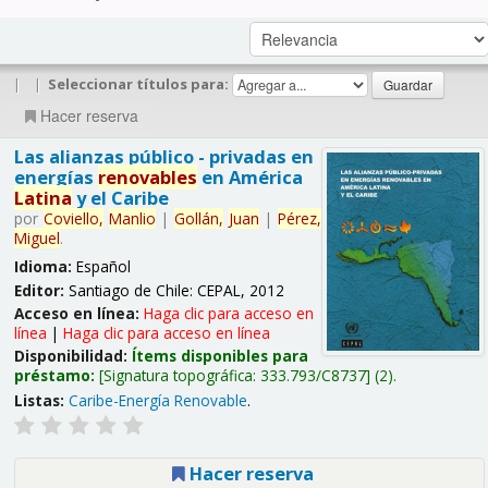
|
|
Seleccionar títulos para:
Hacer reserva
Las alianzas público - privadas en
energías
renovables
en América
Latina
y el Caribe
por
Coviello,
Manlio
|
Gollán,
Juan
|
Pérez,
Miguel
.
Idioma:
Español
Editor:
Santiago de Chile: CEPAL, 2012
Acceso en línea:
Haga clic para acceso en
línea
|
Haga clic para acceso en línea
Disponibilidad:
Ítems disponibles para
préstamo:
Signatura topográfica:
333.793/C8737
(2).
Listas:
Caribe-Energía Renovable
.
Hacer reserva